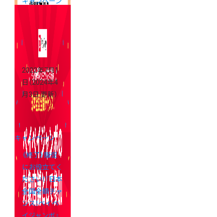
キャンペーン
中！
2022年7月1
日
（2024年4
月3日 更新）
キャンペーン
《終了》販促
にお役立てく
ださい！『日本
全国全額チャ
ンス！ペイペ
イジャンボ』