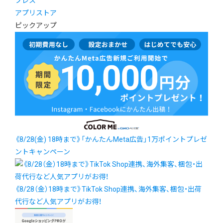
プレス
アプリストア
ピックアップ
《8/28(金) 18時まで》「かんたんMeta広告」1万ポイントプレゼ
ントキャンペーン
《8/28（金）18時まで》TikTok Shop連携、海外集客、梱包・出荷
代行など人気アプリがお得！