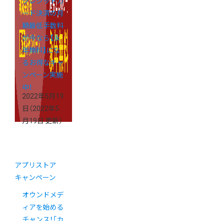
クレジットカ
ード決済の月
額最低手数料
が今なら【永
年無料】にな
るお得なキャ
ンペーン実施
中！
2022年5月19
日
（2022年5
月19日 更新）
アプリストア
キャンペーン
オウンドメデ
ィアを始める
チャンス！「カ