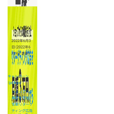
2022年6月3
日
（2022年6
月9日 更新）
キャンペーン
（pickup）
ショップへの
再訪を促進！
低額リターゲ
ティング広告