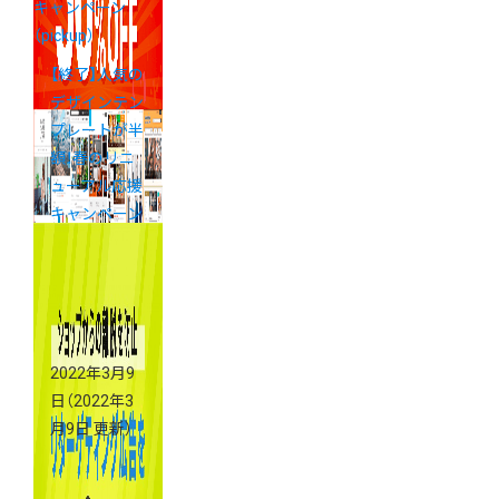
キャンペーン
（pickup）
【終了】人気の
デザインテン
プレートが半
額！春のリニ
ューアル応援
キャンペーン
実施中
2022年3月9
日
（2022年3
月9日 更新）