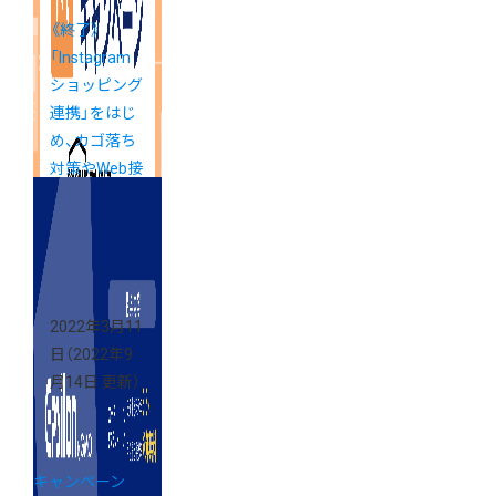
《終了》
「Instagram
ショッピング
連携」をはじ
め、カゴ落ち
対策やWeb接
客ができるア
プリがお得！
2022年3月11
日
（2022年9
月14日 更新）
キャンペーン