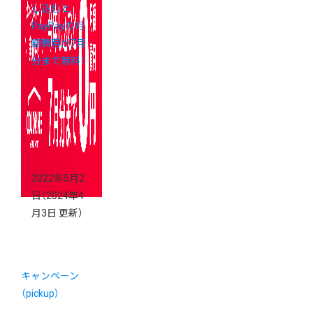
し込むと
PayPayの月
額費用が7月
分まで無料！
2022年5月2
日
（2024年4
月3日 更新）
キャンペーン
（pickup）