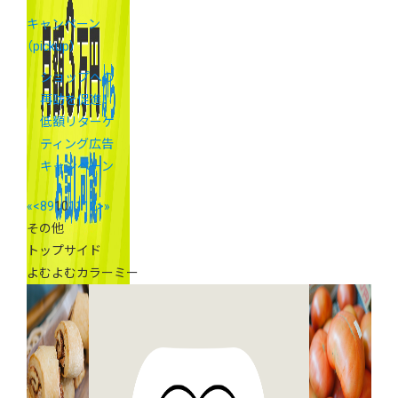
キャンペーン
（pickup）
ショップへの
再訪を促進！
低額リターゲ
ティング広告
キャンペーン
«
<
8
9
10
11
12
>
»
その他
トップサイド
よむよむカラーミー