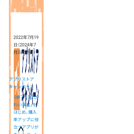
料に
2022年7月19
日
（2024年7
月3日 更新）
アプリストア
キャンペーン
《終了》「にぎ
わい演出」を
はじめ、購入
率アップに役
立つアプリが