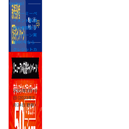
（pickup）
カラーミーペ
イメント新規
契約者限定キ
ャンペーン実
施中！今なら
クレジットカ
ード決済の決
済手数料が
【永年3.8%】
2022年3月10
日
（2023年3
月24日 更新）