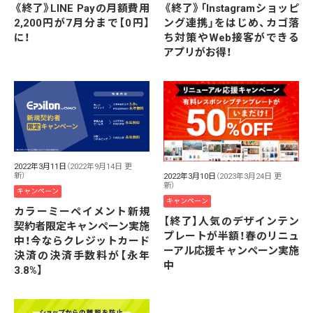
《終了》LINE Payの月額費用
《終了》「Instagramショッピ
2,200円が7月分まで【0円】
ング連携」をはじめ、カゴ落
に！
ち対策やWeb接客ができる
アプリがお得！
2022年3月11日
（2022年9月14日 更
新）
2022年3月10日
（2023年3月24日 更
新）
キャンペーン
キャンペーン
カラーミーペイメント新規
【終了】人気のデザインテン
契約者限定キャンペーン実施
プレートが半額！春のリニュ
中！今ならクレジットカード
ーアル応援キャンペーン実施
決済の決済手数料が【永年
中
3.8%】