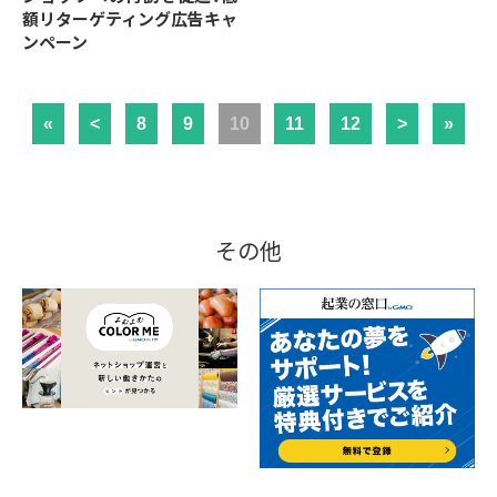
額リターゲティング広告キャ
ンペーン
«
<
8
9
10
11
12
>
»
その他