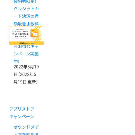
契約者限定！
クレジットカ
ード決済の月
額最低手数料
が今なら【永
年無料】にな
るお得なキャ
ンペーン実施
中！
2022年5月19
日
（2022年5
月19日 更新）
アプリストア
キャンペーン
オウンドメデ
ィアを始める