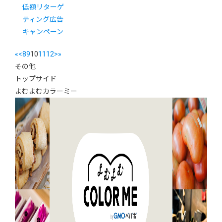
低額リターゲ
ティング広告
キャンペーン
«
<
8
9
10
11
12
>
»
その他
トップサイド
よむよむカラーミー