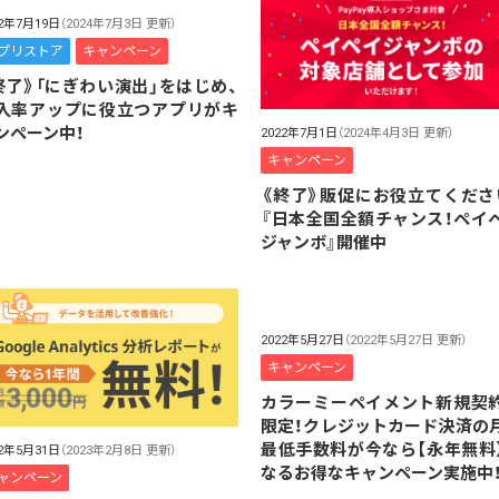
22年7月19日
（2024年7月3日 更新）
プリストア
キャンペーン
終了》「にぎわい演出」をはじめ、
入率アップに役立つアプリがキ
ンペーン中！
2022年7月1日
（2024年4月3日 更新）
キャンペーン
《終了》販促にお役立てくださ
『日本全国全額チャンス！ペイ
ジャンボ』開催中
2022年5月27日
（2022年5月27日 更新）
キャンペーン
カラーミーペイメント新規契
限定！クレジットカード決済の
最低手数料が今なら【永年無料
22年5月31日
（2023年2月8日 更新）
なるお得なキャンペーン実施中
ャンペーン