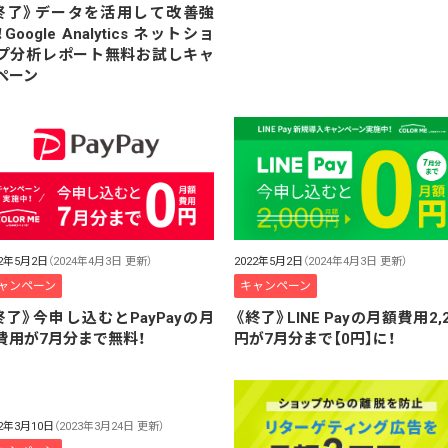
終了》データを活用して改善強
Google Analytics ネットショ
プ分析レポート無料お試しキャ
ペーン
22年5月2日
（2024年4月3日 更新）
2022年5月2日
（2024年4月3日 更新）
ャンペーン
キャンペーン
終了》今申し込むとPayPayの月
《終了》LINE Payの月額費用2,2
費用が7月分まで無料！
円が7月分まで【0円】に！
22年3月10日
（2023年3月24日 更新）