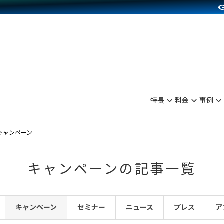
別に見る
業種別に見る
on Pay導入
食品販売
Press導入
ファッション販売
C（海外販売）
雑貨販売
サービスを見る
運営ノウハウを見る
ンを見る
プランを比較する
を見る
事例資料をみる
ン制作代行
イベント・セミナー
ディングの強化
アム
料金シミュレーション
ンタビュー
食品
特長
料金
事例
行
コミュニティイベントCarty
まな販売方法
他社サービスとの比較
プ事例
ファッション
API連携代行
よむよむカラーミー
つながる集客
キャンペーン
ラー
雑貨
YouTubeチャンネル
ピングカート
キャンペーンの記事一覧
イヤリティを向上
ルアプリ
キャンペーン
セミナー
ニュース
プレス
ア
舗との連携