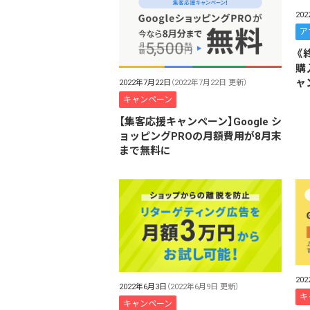
20
ア
《
購
ャ
2022年7月22日
（2022年7月22日 更新）
キャンペーン
【集客応援キャンペーン】Google シ
ョッピングPROの月額費用が8月末
まで無料に
20
2022年6月3日
（2022年6月9日 更新）
キ
キャンペーン