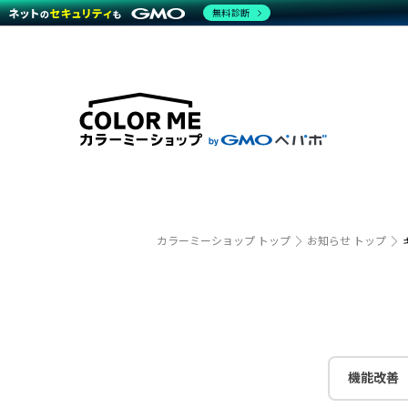
無料診断
特長
特長
Amaz
特長一覧を見る
Word
商材一覧を見る
越境E
代行
運営サポート
機能一覧を見る
プラ
事例
料金
事例
デザイ
ブラン
サポート一覧を見る
プレミ
事例イ
プラン・料金一覧を見る
設定代
さまざ
お役立ち資料を見る
ラージ
ショッ
開発・
売上に
カラーミーショップ トップ
お知らせ トップ
レギュ
ショッ
顧客ロ
モバイ
機能改善
複数店