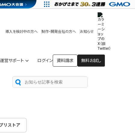
その他
開発中・提供予定の機能
テンプレート一覧
導入を検討中の方へ
制作・開発会社の方へ
お知らせ
アプリストア
ヘルプを見る
ヘルプセンター
運営サポート
ログイン
資料請求
無料お試し
プリストア