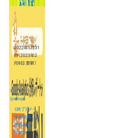
2022年5月31
日
（2023年2
月8日 更新）
キャンペーン
（pickup）
《終了》デー
タを活用して
改善強化！
Google