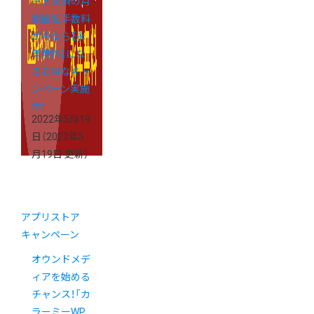
ード決済の月
額最低手数料
が今なら【永
年無料】にな
るお得なキャ
ンペーン実施
中！
2022年5月19
日
（2022年5
月19日 更新）
アプリストア
キャンペーン
オウンドメデ
ィアを始める
チャンス！「カ
ラーミーWP