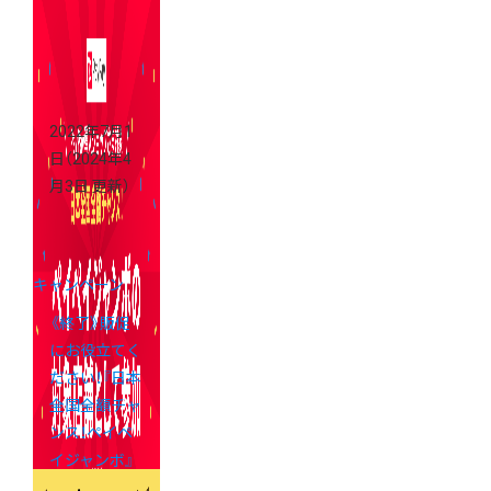
中！
2022年7月1
日
（2024年4
月3日 更新）
キャンペーン
《終了》販促
にお役立てく
ださい！『日本
全国全額チャ
ンス！ペイペ
イジャンボ』
開催中