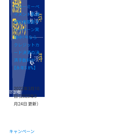
カラーミーペ
イメント新規
契約者限定キ
ャンペーン実
施中！今なら
クレジットカ
ード決済の決
済手数料が
【永年3.8%】
2022年3月10
日
（2023年3
月24日 更新）
キャンペーン