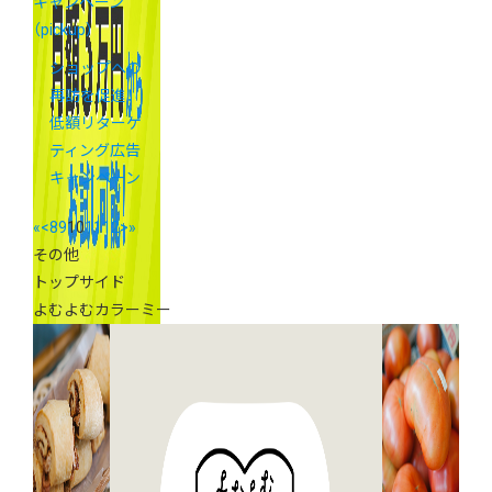
キャンペーン
（pickup）
ショップへの
再訪を促進！
低額リターゲ
ティング広告
キャンペーン
«
<
8
9
10
11
12
>
»
その他
トップサイド
よむよむカラーミー