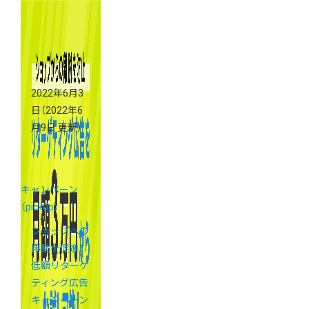
2022年6月3
日
（2022年6
月9日 更新）
キャンペーン
（pickup）
ショップへの
再訪を促進！
低額リターゲ
ティング広告
キャンペーン