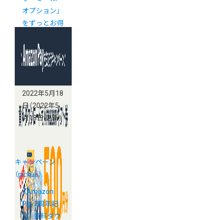
オプション」
をずっとお得
な値段で使え
るキャンペー
ン開始！
2022年5月18
日
（2022年5
月18日 更新）
キャンペーン
（pickup）
《Amazon
Pay7周年記
念》資料ダウ