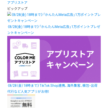
アプリストア
ピックアップ
《8/28(金) 18時まで》「かんたんMeta広告」1万ポイントプレゼ
ントキャンペーン
《8/28（金）18時まで》TikTok Shop連携、海外集客、梱包・出荷
代行など人気アプリがお得！