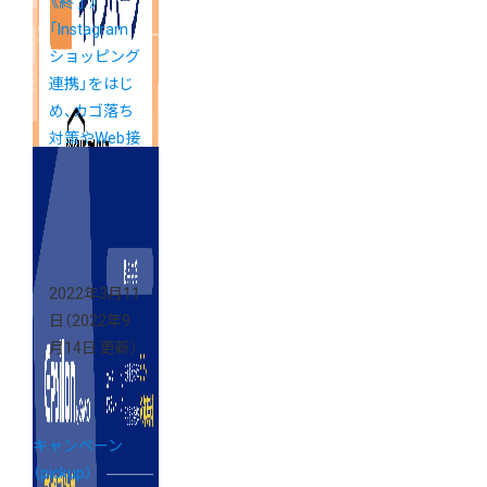
《終了》
「Instagram
ショッピング
連携」をはじ
め、カゴ落ち
対策やWeb接
客ができるア
プリがお得！
2022年3月11
日
（2022年9
月14日 更新）
キャンペーン
（pickup）