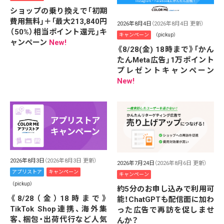
ショップの乗り換えで「初期
費用無料」＋「最大213,840円
2026年8月4日
（2026年8月4日 更新）
（50%）相当ポイント還元」キ
キャンペーン
（pickup）
ャンペーン
New!
《8/28(金) 18時まで》「かん
たんMeta広告」1万ポイント
プレゼントキャンペーン
New!
2026年8月3日
（2026年8月3日 更新）
2026年7月24日
（2026年8月6日 更新）
アプリストア
キャンペーン
キャンペーン
（pickup）
約5分のお申し込みで利用可
《8/28（金）18時まで》
能！ChatGPTも配信面に加わ
TikTok Shop連携、海外集
った広告で再訪を促しませ
客、梱包・出荷代行など人気
んか？