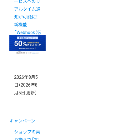
ービスへのリ
アルタイム通
知が可能に！
新機能
「Webhook（仮
称）」の提供に
ついて
New!
2026年8月5
日
（2026年8
月5日 更新）
キャンペーン
ショップの乗
り換えで「初