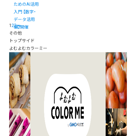
ためのAI活用
入門 【数字・
データ活用
1
2
3
>
»
編】開催
その他
トップサイド
よむよむカラーミー