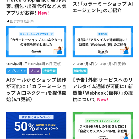
TikTok Shop連携、海外集
ス！「カラーミーショップ AI
客、梱包・出荷代行など人気
エージェント」のご紹介
アプリがお得！
New!
固定された記事
2026年3月9日
（2026年6月19日 更新）
2026年8月6日
（2026年8月6日 更新）
アプリストア
プレス
機能改善
機能改善
AIツールからショップ操作
【予告】外部サービスへのリ
が可能に！「カラーミーショ
アルタイム通知が可能に！ 新
ップ AIコネクター」を提供開
機能「Webhook（仮称）」の提
始（6/1更新）
供について
New!