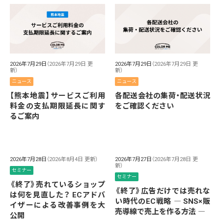
2026年7月29日
（2026年7月29日 更
2026年7月29日
（2026年7月29日 更
新）
新）
ニュース
ニュース
【熊本地震】サービスご利用
各配送会社の集荷・配送状況
料金の支払期限延長に関す
をご確認ください
るご案内
2026年7月28日
（2026年8月4日 更新）
2026年7月27日
（2026年7月28日 更
新）
セミナー
セミナー
《終了》売れているショップ
《終了》広告だけでは売れな
は何を見直した？ ECアドバ
い時代のEC戦略 ― SNS×販
イザーによる改善事例を大
売導線で売上を作る方法 ―
公開