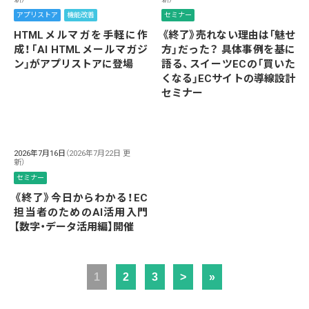
アプリストア
機能改善
セミナー
HTMLメルマガを手軽に作
《終了》売れない理由は「魅せ
成！「AI HTMLメールマガジ
方」だった？ 具体事例を基に
ン」がアプリストアに登場
語る、スイーツECの「買いた
くなる」ECサイトの導線設計
セミナー
2026年7月16日
（2026年7月22日 更
新）
セミナー
《終了》今日からわかる！EC
担当者のためのAI活用入門
【数字・データ活用編】開催
1
2
3
>
»