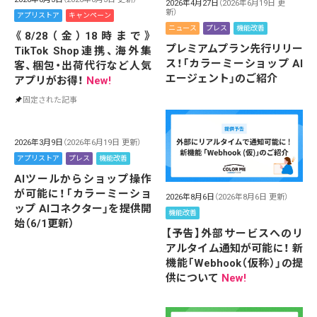
2026年4月27日
（2026年6月19日 更
新）
アプリストア
キャンペーン
ニュース
プレス
機能改善
《8/28（金）18時まで》
プレミアムプラン先行リリー
TikTok Shop連携、海外集
ス！「カラーミーショップ AI
客、梱包・出荷代行など人気
エージェント」のご紹介
アプリがお得！
New!
固定された記事
2026年3月9日
（2026年6月19日 更新）
アプリストア
プレス
機能改善
AIツールからショップ操作
が可能に！「カラーミーショ
2026年8月6日
（2026年8月6日 更新）
ップ AIコネクター」を提供開
機能改善
始（6/1更新）
【予告】外部サービスへのリ
アルタイム通知が可能に！ 新
機能「Webhook（仮称）」の提
供について
New!