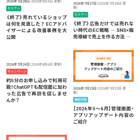
2026年7月28日
（2026年8月4日 更新）
2026年7月27日
（2026年7月28日 更
新）
セミナー
セミナー
《終了》売れているショップ
《終了》広告だけでは売れな
は何を見直した？ ECアドバ
い時代のEC戦略 ― SNS×販
イザーによる改善事例を大
売導線で売上を作る方法 ―
公開
2026年7月24日
（2026年8月6日 更新）
キャンペーン
約5分のお申し込みで利用可
能！ChatGPTも配信面に加わ
2026年7月23日
（2026年7月23日 更
新）
った広告で再訪を促しませ
んか？
機能改善
【2026年5～6月】管理画面・
アプリアップデート内容の
ご紹介