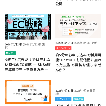
公開
2026年7月24日
（2026年8月6日 更新）
2026年7月27日
（2026年7月28日 更
新）
キャンペーン
セミナー
約5分のお申し込みで利用可
《終了》広告だけでは売れな
能！ChatGPTも配信面に加わ
い時代のEC戦略 ― SNS×販
った広告で再訪を促しませ
売導線で売上を作る方法 ―
んか？
2026年7月17日
（2026年7月16日 更
新）
アプリストア
機能改善
HTMLメルマガを手軽に作