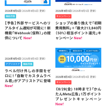
2026年8月6日
（2026年8月6日 更新）
2026年8月5日
（2026年8月5日 更新）
機能改善
キャンペーン
【予告】外部サービスへのリ
ショップの乗り換えで「初期
アルタイム通知が可能に！ 新
費用無料」＋「最大213,840円
機能「Webhook（仮称）」の提
（50%）相当ポイント還元」キ
供について
New!
ャンペーン
New!
2026年8月4日
（2026年8月4日 更新）
アプリストア
機能改善
ラベル付け外しの手間をゼ
ロに！「自動でカスタムラベ
2026年8月4日
（2026年8月4日 更新）
ル君」がアプリストアに登場
キャンペーン
New!
《8/28(金) 18時まで》「かん
たんMeta広告」1万ポイント
プレゼントキャンペーン
New!