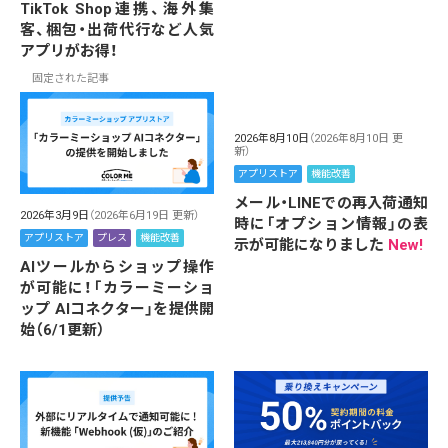
TikTok Shop連携、海外集
客、梱包・出荷代行など人気
アプリがお得！
固定された記事
2026年8月10日
（2026年8月10日 更
新）
アプリストア
機能改善
メール・LINEでの再入荷通知
2026年3月9日
（2026年6月19日 更新）
時に「オプション情報」の表
アプリストア
プレス
機能改善
示が可能になりました
New!
AIツールからショップ操作
が可能に！「カラーミーショ
ップ AIコネクター」を提供開
始（6/1更新）