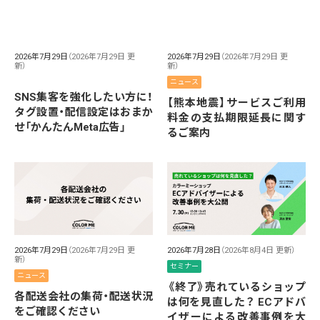
2026年7月29日
（2026年7月29日 更
2026年7月29日
（2026年7月29日 更
新）
新）
ニュース
SNS集客を強化したい方に！
【熊本地震】サービスご利用
タグ設置・配信設定はおまか
料金の支払期限延長に関す
せ「かんたんMeta広告」
るご案内
2026年7月29日
（2026年7月29日 更
2026年7月28日
（2026年8月4日 更新）
新）
セミナー
ニュース
《終了》売れているショップ
各配送会社の集荷・配送状況
は何を見直した？ ECアドバ
をご確認ください
イザーによる改善事例を大