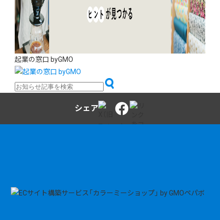
起業の窓口 byGMO
シェア