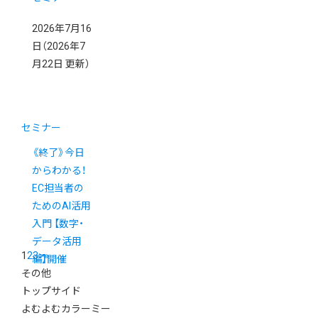
2026年7月16
日
（2026年7
月22日 更新）
セミナー
《終了》今日
からわかる！
EC担当者の
ためのAI活用
入門 【数字・
データ活用
1
2
3
>
»
編】開催
その他
トップサイド
よむよむカラーミー