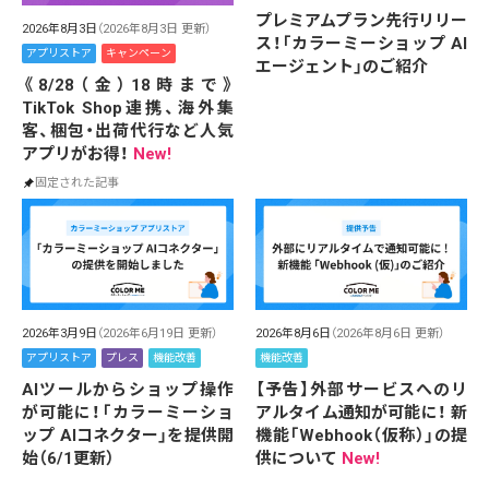
プレミアムプラン先行リリー
2026年8月3日
（2026年8月3日 更新）
ス！「カラーミーショップ AI
アプリストア
キャンペーン
エージェント」のご紹介
《8/28（金）18時まで》
TikTok Shop連携、海外集
客、梱包・出荷代行など人気
アプリがお得！
New!
固定された記事
2026年3月9日
（2026年6月19日 更新）
2026年8月6日
（2026年8月6日 更新）
アプリストア
プレス
機能改善
機能改善
AIツールからショップ操作
【予告】外部サービスへのリ
が可能に！「カラーミーショ
アルタイム通知が可能に！ 新
ップ AIコネクター」を提供開
機能「Webhook（仮称）」の提
始（6/1更新）
供について
New!