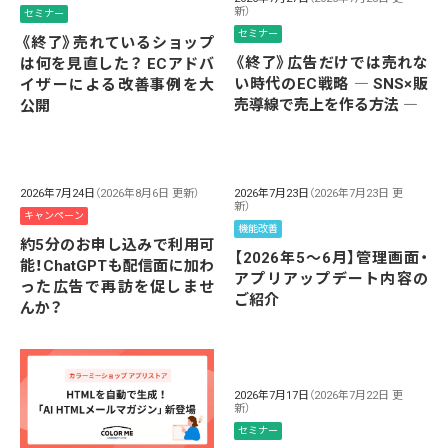
新）
セミナー
セミナー
《終了》売れているショップ
《終了》広告だけでは売れな
は何を見直した？ ECアドバ
い時代のEC戦略 ― SNS×販
イザーによる改善事例を大
売導線で売上を作る方法 ―
公開
2026年7月24日
（2026年8月6日 更新）
2026年7月23日
（2026年7月23日 更
新）
キャンペーン
機能改善
約5分のお申し込みで利用可
【2026年5～6月】管理画面・
能！ChatGPTも配信面に加わ
アプリアップデート内容の
った広告で再訪を促しませ
ご紹介
んか？
2026年7月17日
（2026年7月22日 更
新）
セミナー