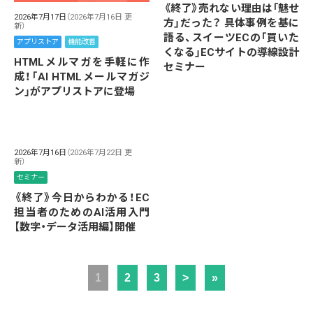
《終了》売れない理由は「魅せ
2026年7月17日
（2026年7月16日 更
方」だった？ 具体事例を基に
新）
語る、スイーツECの「買いた
アプリストア
機能改善
くなる」ECサイトの導線設計
HTMLメルマガを手軽に作
セミナー
成！「AI HTMLメールマガジ
ン」がアプリストアに登場
2026年7月16日
（2026年7月22日 更
新）
セミナー
《終了》今日からわかる！EC
担当者のためのAI活用入門
【数字・データ活用編】開催
1
2
3
>
»