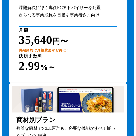
課題解決に導く専任ECアドバイザーを配置
さらなる事業成長を目指す事業者さま向け
月額
35,640
円〜
長期契約で月額費用がお得に！
決済手数料
2.99
%～
商材別プラン
複雑な商材でのEC運営も、必要な機能がすべて揃っ
たプランで解決。