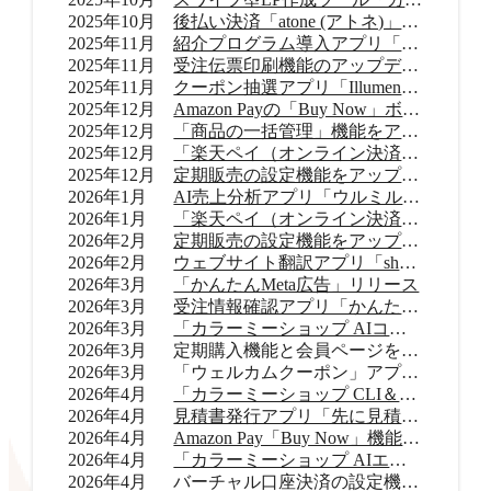
2025年10月
後払い決済「atone (アトネ)」提供開始
2025年11月
紹介プログラム導入アプリ「Letters（レターズ）」リリース
2025年11月
受注伝票印刷機能のアップデート
2025年11月
クーポン抽選アプリ「Illumenza Coupon （イルメンザ クーポン）」リリース
2025年12月
Amazon Payの「Buy Now」ボタンを提供開始
2025年12月
「商品の一括管理」機能をアップデート
2025年12月
「楽天ペイ（オンライン決済）」のバージョンアップ
2025年12月
定期販売の設定機能をアップデート
2026年1月
AI売上分析アプリ「ウルミル コンシェルジュ」リリース
2026年1月
「楽天ペイ（オンライン決済）」申込受付再開
2026年2月
定期販売の設定機能をアップデート
2026年2月
ウェブサイト翻訳アプリ「shutto翻訳」リリース
2026年3月
「かんたんMeta広告」リリース
2026年3月
受注情報確認アプリ「かんたん顧客対応」リリース
2026年3月
「カラーミーショップ AIコネクター」リリース
2026年3月
定期購入機能と会員ページをアップデート
2026年3月
「ウェルカムクーポン」アプリをアップデート
2026年4月
「カラーミーショップ CLI＆Skills」をリリース
2026年4月
見積書発行アプリ「先に見積くだサイ for カラーミーショップ」リリース
2026年4月
Amazon Pay「Buy Now」機能をアップデート
2026年4月
「カラーミーショップ AIエージェント」をリリース
2026年4月
バーチャル口座決済の設定機能をアップデート