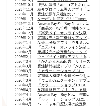
2025年10月
後払い決済「atone (アトネ)」提供開始
2025年11月
紹介プログラム導入アプリ「Letters（レターズ）」リリース
2025年11月
受注伝票印刷機能のアップデート
2025年11月
クーポン抽選アプリ「Illumenza Coupon （イルメンザ クーポン）」リリース
2025年12月
Amazon Payの「Buy Now」ボタンを提供開始
2025年12月
「商品の一括管理」機能をアップデート
2025年12月
「楽天ペイ（オンライン決済）」のバージョンアップ
2025年12月
定期販売の設定機能をアップデート
2026年1月
AI売上分析アプリ「ウルミル コンシェルジュ」リリース
2026年1月
「楽天ペイ（オンライン決済）」申込受付再開
2026年2月
定期販売の設定機能をアップデート
2026年2月
ウェブサイト翻訳アプリ「shutto翻訳」リリース
2026年3月
「かんたんMeta広告」リリース
2026年3月
受注情報確認アプリ「かんたん顧客対応」リリース
2026年3月
「カラーミーショップ AIコネクター」リリース
2026年3月
定期購入機能と会員ページをアップデート
2026年3月
「ウェルカムクーポン」アプリをアップデート
2026年4月
「カラーミーショップ CLI＆Skills」をリリース
2026年4月
見積書発行アプリ「先に見積くだサイ for カラーミーショップ」リリース
2026年4月
Amazon Pay「Buy Now」機能をアップデート
2026年4月
「カラーミーショップ AIエージェント」をリリース
2026年4月
バーチャル口座決済の設定機能をアップデート