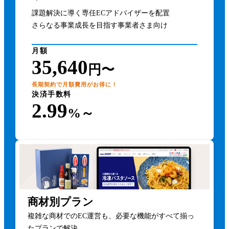
課題解決に導く専任ECアドバイザーを配置
さらなる事業成長を目指す事業者さま向け
月額
35,640
円〜
長期契約で月額費用がお得に！
決済手数料
2.99
%～
商材別プラン
複雑な商材でのEC運営も、必要な機能がすべて揃っ
たプランで解決。