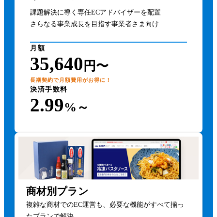
課題解決に導く専任ECアドバイザーを配置
さらなる事業成長を目指す事業者さま向け
月額
35,640
円〜
長期契約で月額費用がお得に！
決済手数料
2.99
%～
商材別プラン
複雑な商材でのEC運営も、必要な機能がすべて揃っ
たプランで解決。