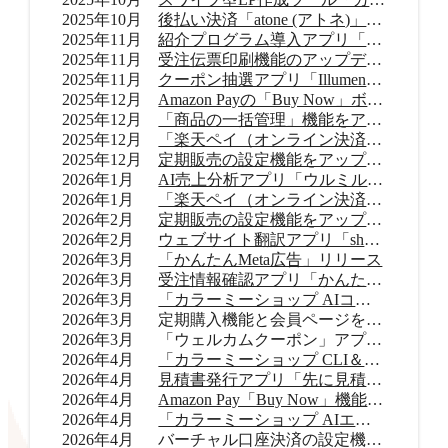
2025年10月
後払い決済「atone (アトネ)」提供開始
2025年11月
紹介プログラム導入アプリ「Letters（レターズ）」リリース
2025年11月
受注伝票印刷機能のアップデート
2025年11月
クーポン抽選アプリ「Illumenza Coupon （イルメンザ クーポン）」リリース
2025年12月
Amazon Payの「Buy Now」ボタンを提供開始
2025年12月
「商品の一括管理」機能をアップデート
2025年12月
「楽天ペイ（オンライン決済）」のバージョンアップ
2025年12月
定期販売の設定機能をアップデート
2026年1月
AI売上分析アプリ「ウルミル コンシェルジュ」リリース
2026年1月
「楽天ペイ（オンライン決済）」申込受付再開
2026年2月
定期販売の設定機能をアップデート
2026年2月
ウェブサイト翻訳アプリ「shutto翻訳」リリース
2026年3月
「かんたんMeta広告」リリース
2026年3月
受注情報確認アプリ「かんたん顧客対応」リリース
2026年3月
「カラーミーショップ AIコネクター」リリース
2026年3月
定期購入機能と会員ページをアップデート
2026年3月
「ウェルカムクーポン」アプリをアップデート
2026年4月
「カラーミーショップ CLI＆Skills」をリリース
2026年4月
見積書発行アプリ「先に見積くだサイ for カラーミーショップ」リリース
2026年4月
Amazon Pay「Buy Now」機能をアップデート
2026年4月
「カラーミーショップ AIエージェント」をリリース
2026年4月
バーチャル口座決済の設定機能をアップデート