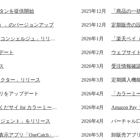
w」ボタンを提供開始
2025年12月
「商品の一
）」のバージョンアップ
2025年12月
定期販売の
AI売上分析アプリ「ウルミル コンシェルジュ」リリース
2026年1月
「楽天ペイ
デート
2026年2月
ウェブサイト
ス
2026年3月
受注情報確
ネクター」リリース
2026年3月
定期購入機
リをアップデート
2026年4月
「カラーミーシ
見積書発行アプリ「先に見積くだサイ for カラーミーショップ」リリース
2026年4月
Amazon P
ージェント」をリリース
2026年4月
バーチャル
離脱防止ポップアップ生成・表示アプリ「OneCatch」リリース
2026年5月
卸販売アプ