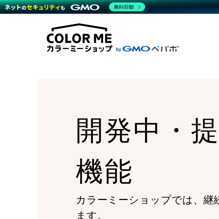
商材一覧を見る
無料診断
Wor
代行
運営サポート
機能一覧を見る
プラ
越境
料金
事例
デザ
事例
サポート一覧を見る
プレ
ブラ
事例
設定
プラン・料金一覧を見る
ラー
お役立ち資料を見る
さま
ショ
開発
レギ
売上
ショ
開発中・
顧客
モバ
複数
機能
カラーミーショップでは、継
ます。