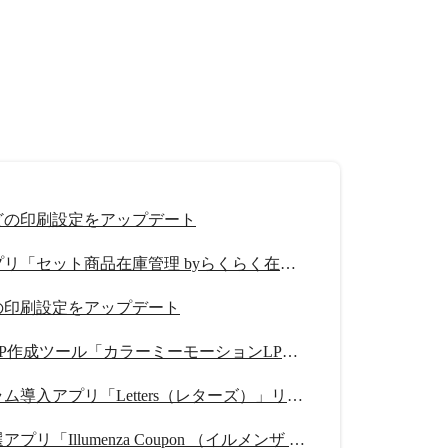
どの印刷設定をアップデート
在庫管理アプリ「セット商品在庫管理 byらくらく在庫」リリース
の印刷設定をアップデート
スワイプ型LP作成ツール「カラーミーモーションLP」提供開始
紹介プログラム導入アプリ「Letters（レターズ）」リリース
クーポン抽選アプリ「Illumenza Coupon （イルメンザ クーポン）」リリース