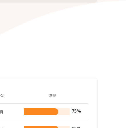
予定
進捗
75%
8月