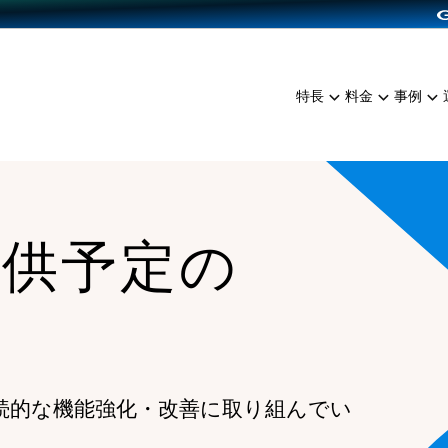
dPress導入
雑貨販売
サービスを見る
運営ノウハウを見る
ンを見る
プランを比較する
EC（海外販売）
を見る
事例資料をみる
イン制作代行
イベント・セミナー
ミアム
料金シミュレーション
特長
料金
事例
ンディングの強化
インタビュー
食品
代行
コミュニティイベントCart
ジ
他社サービスとの比較
ざまな販売方法
ップ事例
ファッション
・API連携代行
よむよむカラーミー
ュラー
につながる集客
雑貨
YouTubeチャンネル
ッピングカート
提供予定の
ロイヤリティを向上
イルアプリ
店舗との連携
続的な機能強化・改善に取り組んでい