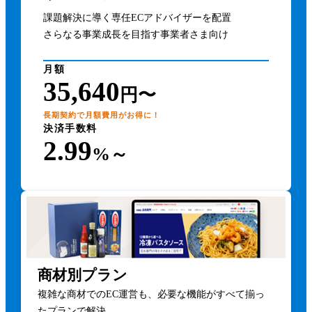
課題解決に導く専任ECアドバイザーを配置
さらなる事業成長を目指す事業者さま向け
月額
35,640
円〜
長期契約で月額費用がお得に！
決済手数料
2.99
%～
商材別プラン
複雑な商材でのEC運営も、必要な機能がすべて揃っ
たプランで解決。