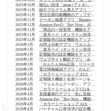
2025年10月
後払い決済「atone (アトネ)」提供開始
2025年11月
紹介プログラム導入アプリ「Letters（レターズ）」リリース
2025年11月
受注伝票印刷機能のアップデート
2025年11月
クーポン抽選アプリ「Illumenza Coupon （イルメンザ クーポン）」リリース
2025年12月
Amazon Payの「Buy Now」ボタンを提供開始
2025年12月
「商品の一括管理」機能をアップデート
2025年12月
「楽天ペイ（オンライン決済）」のバージョンアップ
2025年12月
定期販売の設定機能をアップデート
2026年1月
AI売上分析アプリ「ウルミル コンシェルジュ」リリース
2026年1月
「楽天ペイ（オンライン決済）」申込受付再開
2026年2月
定期販売の設定機能をアップデート
2026年2月
ウェブサイト翻訳アプリ「shutto翻訳」リリース
2026年3月
「かんたんMeta広告」リリース
2026年3月
受注情報確認アプリ「かんたん顧客対応」リリース
2026年3月
「カラーミーショップ AIコネクター」リリース
2026年3月
定期購入機能と会員ページをアップデート
2026年3月
「ウェルカムクーポン」アプリをアップデート
2026年4月
「カラーミーショップ CLI＆Skills」をリリース
2026年4月
見積書発行アプリ「先に見積くだサイ for カラーミーショップ」リリース
2026年4月
Amazon Pay「Buy Now」機能をアップデート
2026年4月
「カラーミーショップ AIエージェント」をリリース
2026年4月
バーチャル口座決済の設定機能をアップデート