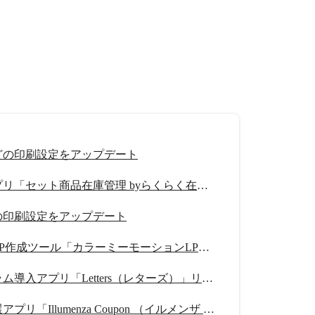
どの印刷設定をアップデート
在庫管理アプリ「セット商品在庫管理 byらくらく在庫」リリース
の印刷設定をアップデート
スワイプ型LP作成ツール「カラーミーモーションLP」提供開始
紹介プログラム導入アプリ「Letters（レターズ）」リリース
クーポン抽選アプリ「Illumenza Coupon （イルメンザ クーポン）」リリース