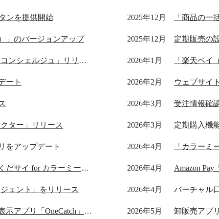
w」ボタンを提供開始
2025年12月
「商品の一
）」のバージョンアップ
2025年12月
定期販売の
AI売上分析アプリ「ウルミル コンシェルジュ」リリース
2026年1月
「楽天ペイ
デート
2026年2月
ウェブサイト
ス
2026年3月
受注情報確
ネクター」リリース
2026年3月
定期購入機
リをアップデート
2026年4月
「カラーミーシ
見積書発行アプリ「先に見積くだサイ for カラーミーショップ」リリース
2026年4月
Amazon P
ージェント」をリリース
2026年4月
バーチャル
離脱防止ポップアップ生成・表示アプリ「OneCatch」リリース
2026年5月
卸販売アプ