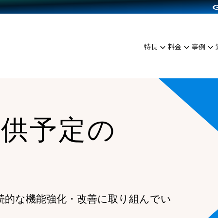
dPress導入
雑貨販売
サービスを見る
運営ノウハウを見る
ンを見る
プランを比較する
EC（海外販売）
を見る
事例資料をみる
イン制作代行
イベント・セミナー
ミアム
料金シミュレーション
特長
料金
事例
ンディングの強化
インタビュー
食品
代行
コミュニティイベントCart
ジ
他社サービスとの比較
ざまな販売方法
ップ事例
ファッション
・API連携代行
よむよむカラーミー
ュラー
につながる集客
雑貨
YouTubeチャンネル
ッピングカート
提供予定の
ロイヤリティを向上
イルアプリ
店舗との連携
続的な機能強化・改善に取り組んでい