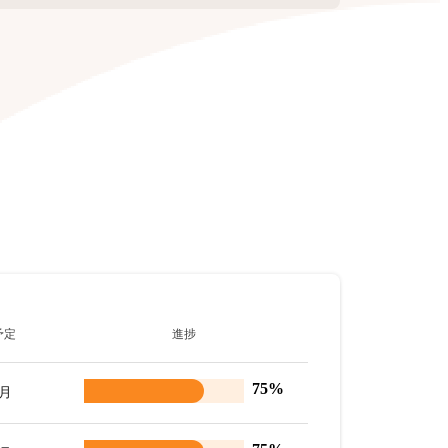
予定
進捗
75%
8月