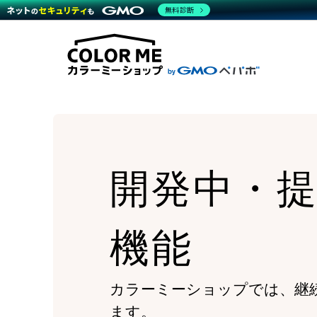
商材一覧を見る
無料診断
Wor
代行
運営サポート
機能一覧を見る
プラ
越境
料金
事例
デザ
事例
サポート一覧を見る
プレ
ブラ
事例
設定
プラン・料金一覧を見る
ラー
お役立ち資料を見る
さま
ショ
開発
レギ
売上
ショ
開発中・
顧客
モバ
複数
機能
カラーミーショップでは、継
ます。