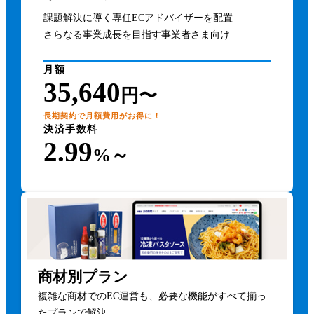
課題解決に導く専任ECアドバイザーを配置
さらなる事業成長を目指す事業者さま向け
月額
35,640
円〜
長期契約で月額費用がお得に！
決済手数料
2.99
%～
商材別プラン
複雑な商材でのEC運営も、必要な機能がすべて揃っ
たプランで解決。