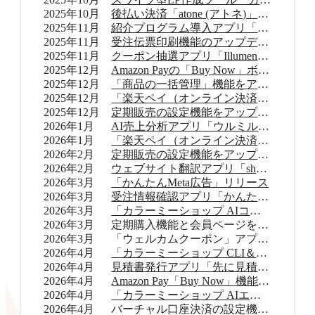
2025年10月
後払い決済「atone (アトネ)」提供開始
2025年11月
紹介プログラム導入アプリ「Letters（レターズ）」リリース
2025年11月
受注伝票印刷機能のアップデート
2025年11月
クーポン抽選アプリ「Illumenza Coupon （イルメンザ クーポン）」リリース
2025年12月
Amazon Payの「Buy Now」ボタンを提供開始
2025年12月
「商品の一括管理」機能をアップデート
2025年12月
「楽天ペイ（オンライン決済）」のバージョンアップ
2025年12月
定期販売の設定機能をアップデート
2026年1月
AI売上分析アプリ「ウルミル コンシェルジュ」リリース
2026年1月
「楽天ペイ（オンライン決済）」申込受付再開
2026年2月
定期販売の設定機能をアップデート
2026年2月
ウェブサイト翻訳アプリ「shutto翻訳」リリース
2026年3月
「かんたんMeta広告」リリース
2026年3月
受注情報確認アプリ「かんたん顧客対応」リリース
2026年3月
「カラーミーショップ AIコネクター」リリース
2026年3月
定期購入機能と会員ページをアップデート
2026年3月
「ウェルカムクーポン」アプリをアップデート
2026年4月
「カラーミーショップ CLI＆Skills」をリリース
2026年4月
見積書発行アプリ「先に見積くだサイ for カラーミーショップ」リリース
2026年4月
Amazon Pay「Buy Now」機能をアップデート
2026年4月
「カラーミーショップ AIエージェント」をリリース
2026年4月
バーチャル口座決済の設定機能をアップデート