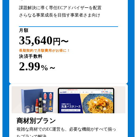
課題解決に導く専任ECアドバイザーを配置
さらなる事業成長を目指す事業者さま向け
月額
35,640
円〜
長期契約で月額費用がお得に！
決済手数料
2.99
%～
商材別プラン
複雑な商材でのEC運営も、必要な機能がすべて揃っ
たプランで解決。