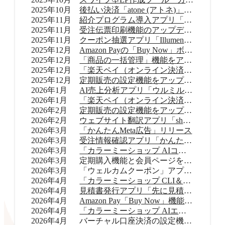
2025年10月
後払い決済「atone (アトネ)」提供開始
2025年11月
紹介プログラム導入アプリ「Letters（レターズ）」リリース
2025年11月
受注伝票印刷機能のアップデート
2025年11月
クーポン抽選アプリ「Illumenza Coupon （イルメンザ クーポン）」リリース
2025年12月
Amazon Payの「Buy Now」ボタンを提供開始
2025年12月
「商品の一括管理」機能をアップデート
2025年12月
「楽天ペイ（オンライン決済）」のバージョンアップ
2025年12月
定期販売の設定機能をアップデート
2026年1月
AI売上分析アプリ「ウルミル コンシェルジュ」リリース
2026年1月
「楽天ペイ（オンライン決済）」申込受付再開
2026年2月
定期販売の設定機能をアップデート
2026年2月
ウェブサイト翻訳アプリ「shutto翻訳」リリース
2026年3月
「かんたんMeta広告」リリース
2026年3月
受注情報確認アプリ「かんたん顧客対応」リリース
2026年3月
「カラーミーショップ AIコネクター」リリース
2026年3月
定期購入機能と会員ページをアップデート
2026年3月
「ウェルカムクーポン」アプリをアップデート
2026年4月
「カラーミーショップ CLI＆Skills」をリリース
2026年4月
見積書発行アプリ「先に見積くだサイ for カラーミーショップ」リリース
2026年4月
Amazon Pay「Buy Now」機能をアップデート
2026年4月
「カラーミーショップ AIエージェント」をリリース
2026年4月
バーチャル口座決済の設定機能をアップデート