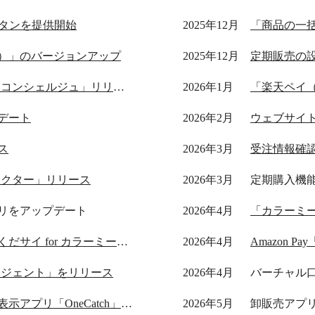
w」ボタンを提供開始
2025年12月
「商品の一
）」のバージョンアップ
2025年12月
定期販売の
AI売上分析アプリ「ウルミル コンシェルジュ」リリース
2026年1月
「楽天ペイ
デート
2026年2月
ウェブサイト
ス
2026年3月
受注情報確
ネクター」リリース
2026年3月
定期購入機
リをアップデート
2026年4月
「カラーミーシ
見積書発行アプリ「先に見積くだサイ for カラーミーショップ」リリース
2026年4月
Amazon P
ージェント」をリリース
2026年4月
バーチャル
離脱防止ポップアップ生成・表示アプリ「OneCatch」リリース
2026年5月
卸販売アプ