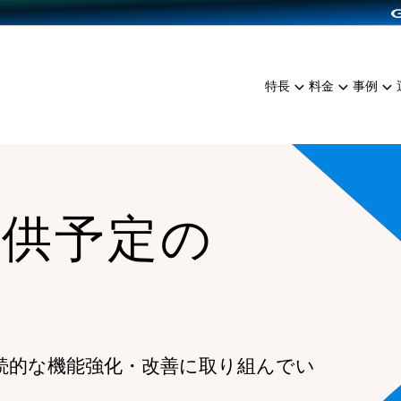
dPress導入
雑貨販売
サービスを見る
運営ノウハウを見る
ンを見る
プランを比較する
EC（海外販売）
を見る
事例資料をみる
イン制作代行
イベント・セミナー
ミアム
料金シミュレーション
特長
料金
事例
ンディングの強化
インタビュー
食品
代行
コミュニティイベントCart
ジ
他社サービスとの比較
ざまな販売方法
ップ事例
ファッション
・API連携代行
よむよむカラーミー
ュラー
につながる集客
雑貨
YouTubeチャンネル
ッピングカート
提供予定の
ロイヤリティを向上
イルアプリ
店舗との連携
続的な機能強化・改善に取り組んでい