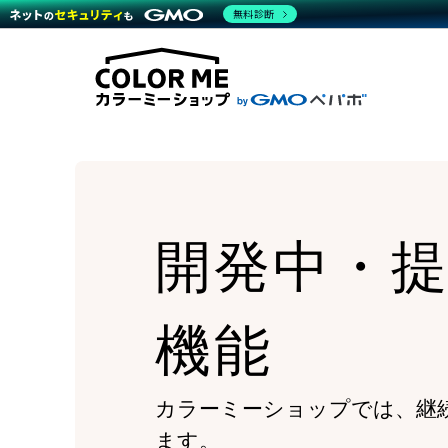
商材一覧を見る
無料診断
Wor
代行
運営サポート
機能一覧を見る
プラ
越境
料金
事例
デザ
事例
サポート一覧を見る
プレ
ブラ
事例
設定
プラン・料金一覧を見る
ラー
お役立ち資料を見る
さま
ショ
開発
レギ
売上
ショ
開発中・
顧客
モバ
複数
機能
カラーミーショップでは、継
ます。