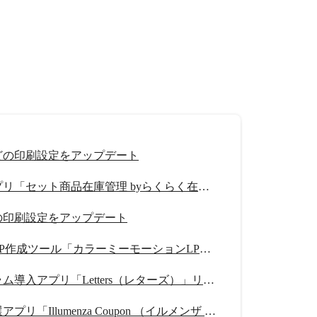
どの印刷設定をアップデート
在庫管理アプリ「セット商品在庫管理 byらくらく在庫」リリース
の印刷設定をアップデート
スワイプ型LP作成ツール「カラーミーモーションLP」提供開始
紹介プログラム導入アプリ「Letters（レターズ）」リリース
クーポン抽選アプリ「Illumenza Coupon （イルメンザ クーポン）」リリース