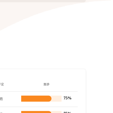
予定
進捗
75%
8月