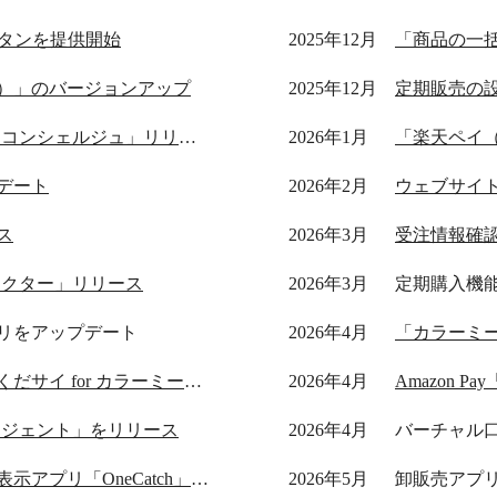
w」ボタンを提供開始
2025年12月
「商品の一
）」のバージョンアップ
2025年12月
定期販売の
AI売上分析アプリ「ウルミル コンシェルジュ」リリース
2026年1月
「楽天ペイ
デート
2026年2月
ウェブサイト
ス
2026年3月
受注情報確
ネクター」リリース
2026年3月
定期購入機
リをアップデート
2026年4月
「カラーミーシ
見積書発行アプリ「先に見積くだサイ for カラーミーショップ」リリース
2026年4月
Amazon P
ージェント」をリリース
2026年4月
バーチャル
離脱防止ポップアップ生成・表示アプリ「OneCatch」リリース
2026年5月
卸販売アプ