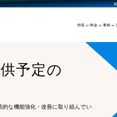
dPress導入
雑貨販売
サービスを見る
運営ノウハウを見る
ンを見る
プランを比較する
EC（海外販売）
を見る
事例資料をみる
イン制作代行
イベント・セミナー
ミアム
料金シミュレーション
特長
料金
事例
ンディングの強化
インタビュー
食品
代行
コミュニティイベントCart
ジ
他社サービスとの比較
ざまな販売方法
ップ事例
ファッション
・API連携代行
よむよむカラーミー
ュラー
につながる集客
雑貨
YouTubeチャンネル
ッピングカート
提供予定の
ロイヤリティを向上
イルアプリ
店舗との連携
続的な機能強化・改善に取り組んでい