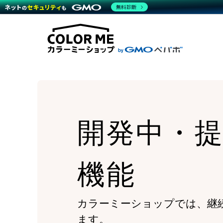
商材一覧を見る
無料診断
Wor
代行
運営サポート
機能一覧を見る
プラ
越境
料金
事例
デザ
事例
サポート一覧を見る
プレ
ブラ
事例
設定
プラン・料金一覧を見る
ラー
お役立ち資料を見る
さま
ショ
開発
レギ
売上
ショ
開発中・
顧客
モバ
複数
機能
カラーミーショップでは、継
ます。