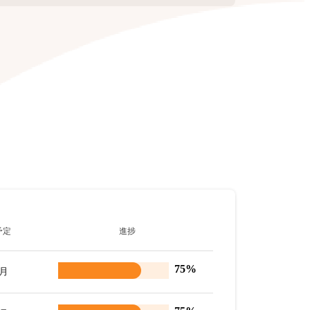
予定
進捗
75%
8月