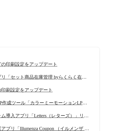
どの印刷設定をアップデート
在庫管理アプリ「セット商品在庫管理 byらくらく在庫」リリース
の印刷設定をアップデート
スワイプ型LP作成ツール「カラーミーモーションLP」提供開始
紹介プログラム導入アプリ「Letters（レターズ）」リリース
クーポン抽選アプリ「Illumenza Coupon （イルメンザ クーポン）」リリース