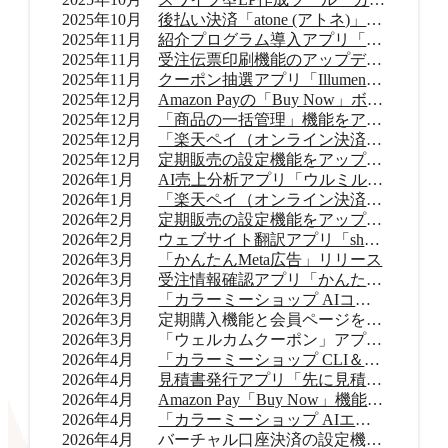
2025年10月
後払い決済「atone (アトネ)」提供開始
2025年11月
紹介プログラム導入アプリ「Letters（レターズ）」リリース
2025年11月
受注伝票印刷機能のアップデート
2025年11月
クーポン抽選アプリ「Illumenza Coupon （イルメンザ クーポン）」リリース
2025年12月
Amazon Payの「Buy Now」ボタンを提供開始
2025年12月
「商品の一括管理」機能をアップデート
2025年12月
「楽天ペイ（オンライン決済）」のバージョンアップ
2025年12月
定期販売の設定機能をアップデート
2026年1月
AI売上分析アプリ「ウルミル コンシェルジュ」リリース
2026年1月
「楽天ペイ（オンライン決済）」申込受付再開
2026年2月
定期販売の設定機能をアップデート
2026年2月
ウェブサイト翻訳アプリ「shutto翻訳」リリース
2026年3月
「かんたんMeta広告」リリース
2026年3月
受注情報確認アプリ「かんたん顧客対応」リリース
2026年3月
「カラーミーショップ AIコネクター」リリース
2026年3月
定期購入機能と会員ページをアップデート
2026年3月
「ウェルカムクーポン」アプリをアップデート
2026年4月
「カラーミーショップ CLI＆Skills」をリリース
2026年4月
見積書発行アプリ「先に見積くだサイ for カラーミーショップ」リリース
2026年4月
Amazon Pay「Buy Now」機能をアップデート
2026年4月
「カラーミーショップ AIエージェント」をリリース
2026年4月
バーチャル口座決済の設定機能をアップデート