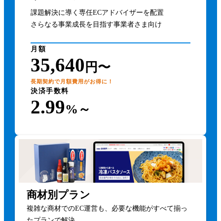
課題解決に導く専任ECアドバイザーを配置
さらなる事業成長を目指す事業者さま向け
月額
35,640
円〜
長期契約で月額費用がお得に！
決済手数料
2.99
%～
商材別プラン
複雑な商材でのEC運営も、必要な機能がすべて揃っ
たプランで解決。