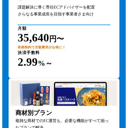
課題解決に導く専任ECアドバイザーを配置
さらなる事業成長を目指す事業者さま向け
月額
35,640
円〜
長期契約で月額費用がお得に！
決済手数料
2.99
%～
商材別プラン
複雑な商材でのEC運営も、必要な機能がすべて揃っ
たプランで解決。