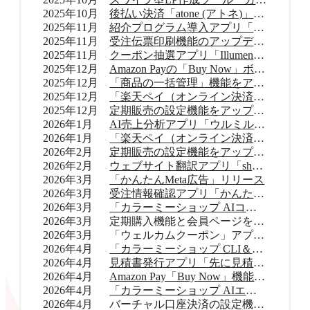
2025年10月
後払い決済「atone (アトネ)」提供開始
2025年11月
紹介プログラム導入アプリ「Letters（レターズ）」リリース
2025年11月
受注伝票印刷機能のアップデート
2025年11月
クーポン抽選アプリ「Illumenza Coupon （イルメンザ クーポン）」リリース
2025年12月
Amazon Payの「Buy Now」ボタンを提供開始
2025年12月
「商品の一括管理」機能をアップデート
2025年12月
「楽天ペイ（オンライン決済）」のバージョンアップ
2025年12月
定期販売の設定機能をアップデート
2026年1月
AI売上分析アプリ「ウルミル コンシェルジュ」リリース
2026年1月
「楽天ペイ（オンライン決済）」申込受付再開
2026年2月
定期販売の設定機能をアップデート
2026年2月
ウェブサイト翻訳アプリ「shutto翻訳」リリース
2026年3月
「かんたんMeta広告」リリース
2026年3月
受注情報確認アプリ「かんたん顧客対応」リリース
2026年3月
「カラーミーショップ AIコネクター」リリース
2026年3月
定期購入機能と会員ページをアップデート
2026年3月
「ウェルカムクーポン」アプリをアップデート
2026年4月
「カラーミーショップ CLI＆Skills」をリリース
2026年4月
見積書発行アプリ「先に見積くだサイ for カラーミーショップ」リリース
2026年4月
Amazon Pay「Buy Now」機能をアップデート
2026年4月
「カラーミーショップ AIエージェント」をリリース
2026年4月
バーチャル口座決済の設定機能をアップデート