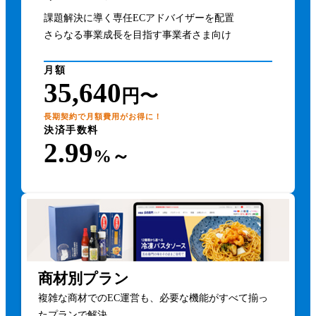
課題解決に導く専任ECアドバイザーを配置
さらなる事業成長を目指す事業者さま向け
月額
35,640
円〜
長期契約で月額費用がお得に！
決済手数料
2.99
%～
商材別プラン
複雑な商材でのEC運営も、必要な機能がすべて揃っ
たプランで解決。