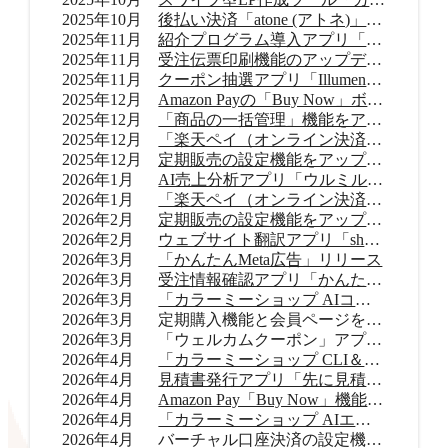
2025年10月
後払い決済「atone (アトネ)」提供開始
2025年11月
紹介プログラム導入アプリ「Letters（レターズ）」リリース
2025年11月
受注伝票印刷機能のアップデート
2025年11月
クーポン抽選アプリ「Illumenza Coupon （イルメンザ クーポン）」リリース
2025年12月
Amazon Payの「Buy Now」ボタンを提供開始
2025年12月
「商品の一括管理」機能をアップデート
2025年12月
「楽天ペイ（オンライン決済）」のバージョンアップ
2025年12月
定期販売の設定機能をアップデート
2026年1月
AI売上分析アプリ「ウルミル コンシェルジュ」リリース
2026年1月
「楽天ペイ（オンライン決済）」申込受付再開
2026年2月
定期販売の設定機能をアップデート
2026年2月
ウェブサイト翻訳アプリ「shutto翻訳」リリース
2026年3月
「かんたんMeta広告」リリース
2026年3月
受注情報確認アプリ「かんたん顧客対応」リリース
2026年3月
「カラーミーショップ AIコネクター」リリース
2026年3月
定期購入機能と会員ページをアップデート
2026年3月
「ウェルカムクーポン」アプリをアップデート
2026年4月
「カラーミーショップ CLI＆Skills」をリリース
2026年4月
見積書発行アプリ「先に見積くだサイ for カラーミーショップ」リリース
2026年4月
Amazon Pay「Buy Now」機能をアップデート
2026年4月
「カラーミーショップ AIエージェント」をリリース
2026年4月
バーチャル口座決済の設定機能をアップデート