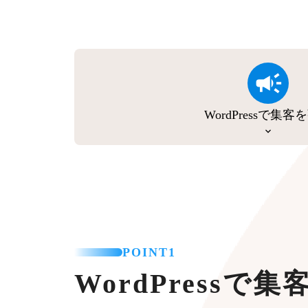
WordPressで集客
POINT1
WordPressで