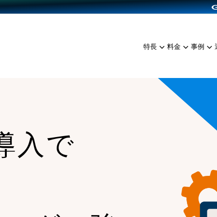
dPress導入
雑貨販売
サービスを見る
運営ノウハウを見る
ンを見る
プランを比較する
EC（海外販売）
を見る
事例資料をみる
イン制作代行
イベント・セミナー
ミアム
料金シミュレーション
特長
料金
事例
ンディングの強化
インタビュー
食品
代行
コミュニティイベントCart
ジ
他社サービスとの比較
ざまな販売方法
ップ事例
ファッション
・API連携代行
よむよむカラーミー
ュラー
につながる集客
雑貨
YouTubeチャンネル
ッピングカート
ロイヤリティを向上
ss導入で
イルアプリ
店舗との連携