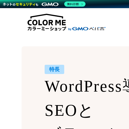
商材一覧を見る
無料診断
Wor
代行
運営サポート
機能一覧を見る
プラ
越境
料金
事例
デザ
事例
サポート一覧を見る
プレ
ブラ
事例
設定
プラン・料金一覧を見る
ラー
お役立ち資料を見る
さま
ショ
開発
レギ
売上
ショ
特長
顧客
WordPre
モバ
複数
SEOと