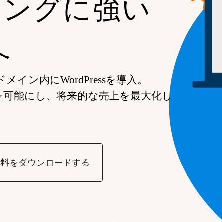
ィングに強い
へ
イン内にWordPressを導入。
を可能にし、将来的な売上を最大化し
資料をダウンロードする