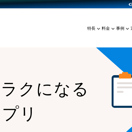
dPress導入
雑貨販売
サービスを見る
運営ノウハウを見る
ンを見る
プランを比較する
EC（海外販売）
を見る
事例資料をみる
イン制作代行
イベント・セミナー
ミアム
料金シミュレーション
特長
料金
事例
ンディングの強化
インタビュー
食品
代行
コミュニティイベントCart
ジ
他社サービスとの比較
ざまな販売方法
ップ事例
ファッション
・API連携代行
よむよむカラーミー
ュラー
につながる集客
雑貨
YouTubeチャンネル
ッピングカート
ロイヤリティを向上
がラクになる
イルアプリ
店舗との連携
アプリ