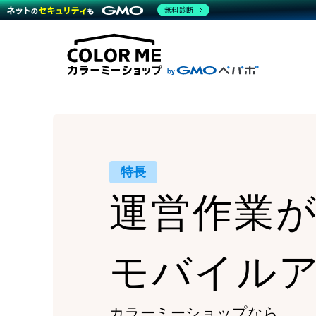
商材一覧を見る
無料診断
Wor
代行
運営サポート
機能一覧を見る
プラ
越境
料金
事例
デザ
事例
サポート一覧を見る
プレ
ブラ
事例
設定
プラン・料金一覧を見る
ラー
お役立ち資料を見る
さま
ショ
開発
レギ
売上
ショ
特長
顧客
運営作業
モバ
複数
モバイル
カラーミーショップなら、