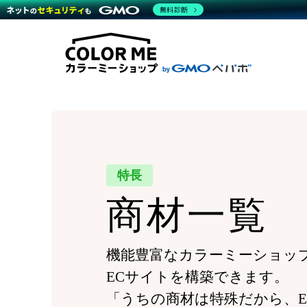
商材一覧を見る
無料診断
Wor
代行
運営サポート
機能一覧を見る
プラ
越境
料金
事例
デザ
事例
サポート一覧を見る
プレ
ブラ
事例
設定
プラン・料金一覧を見る
ラー
お役立ち資料を見る
さま
ショ
開発
レギ
売上
ショ
顧客
特長
モバ
商材一覧
複数
機能豊富なカラーミーショッ
ECサイトを構築できます。
「うちの商材は特殊だから、