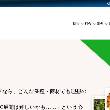
dPress導入
雑貨販売
サービスを見る
運営ノウハウを見る
ンを見る
プランを比較する
EC（海外販売）
を見る
事例資料をみる
イン制作代行
イベント・セミナー
ミアム
料金シミュレーション
特長
料金
事例
ンディングの強化
インタビュー
食品
代行
コミュニティイベントCart
ジ
他社サービスとの比較
ざまな販売方法
ップ事例
ファッション
・API連携代行
よむよむカラーミー
ュラー
につながる集客
雑貨
YouTubeチャンネル
ッピングカート
ロイヤリティを向上
イルアプリ
店舗との連携
プなら、どんな業種・商材でも理想の
EC展開は難しいかも……」という心