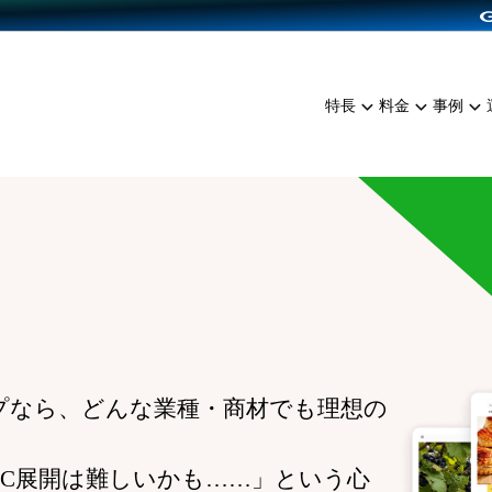
dPress導入
雑貨販売
サービスを見る
運営ノウハウを見る
ンを見る
プランを比較する
EC（海外販売）
を見る
事例資料をみる
イン制作代行
イベント・セミナー
ミアム
料金シミュレーション
特長
料金
事例
ンディングの強化
インタビュー
食品
代行
コミュニティイベントCart
ジ
他社サービスとの比較
ざまな販売方法
ップ事例
ファッション
・API連携代行
よむよむカラーミー
ュラー
につながる集客
雑貨
YouTubeチャンネル
ッピングカート
ロイヤリティを向上
イルアプリ
店舗との連携
プなら、どんな業種・商材でも理想の
EC展開は難しいかも……」という心