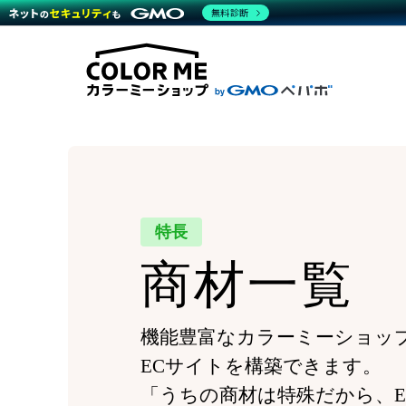
商材一覧を見る
無料診断
Wor
代行
運営サポート
機能一覧を見る
プラ
越境
料金
事例
デザ
事例
サポート一覧を見る
プレ
ブラ
事例
設定
プラン・料金一覧を見る
ラー
お役立ち資料を見る
さま
ショ
開発
レギ
売上
ショ
顧客
特長
モバ
商材一覧
複数
機能豊富なカラーミーショッ
ECサイトを構築できます。
「うちの商材は特殊だから、