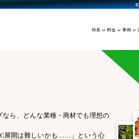
dPress導入
雑貨販売
サービスを見る
運営ノウハウを見る
ンを見る
プランを比較する
EC（海外販売）
を見る
事例資料をみる
イン制作代行
イベント・セミナー
ミアム
料金シミュレーション
特長
料金
事例
ンディングの強化
インタビュー
食品
代行
コミュニティイベントCart
ジ
他社サービスとの比較
ざまな販売方法
ップ事例
ファッション
・API連携代行
よむよむカラーミー
ュラー
につながる集客
雑貨
YouTubeチャンネル
ッピングカート
ロイヤリティを向上
イルアプリ
店舗との連携
プなら、どんな業種・商材でも理想の
EC展開は難しいかも……」という心