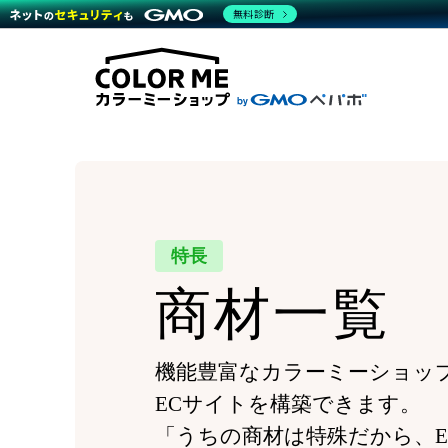
商材一覧を見る
無料診断
Wor
代行
運営サポート
機能一覧を見る
プラ
越境
料金
事例
デザ
事例
サポート一覧を見る
プレ
ブラ
事例
設定
プラン・料金一覧を見る
ラー
お役立ち資料を見る
さま
ショ
開発
レギ
売上
ショ
顧客
特長
モバ
商材一覧
複数
機能豊富なカラーミーショッ
ECサイトを構築できます。
「うちの商材は特殊だから、