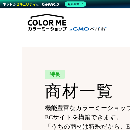
商材一覧を見る
無料診断
Wor
代行
運営サポート
機能一覧を見る
プラ
越境
料金
事例
デザ
事例
サポート一覧を見る
プレ
ブラ
事例
設定
プラン・料金一覧を見る
ラー
お役立ち資料を見る
さま
ショ
開発
レギ
売上
ショ
顧客
特長
モバ
商材一覧
複数
機能豊富なカラーミーショッ
ECサイトを構築できます。
「うちの商材は特殊だから、