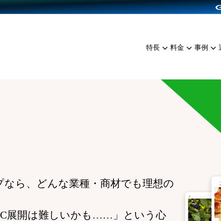
dPress導入
雑貨販売
サービスを見る
運営ノウハウを見る
ンを見る
プランを比較する
EC（海外販売）
を見る
事例資料をみる
イン制作代行
イベント・セミナー
ミアム
料金シミュレーション
特長
料金
事例
ンディングの強化
インタビュー
食品
代行
コミュニティイベントCart
ジ
他社サービスとの比較
ざまな販売方法
ップ事例
ファッション
・API連携代行
よむよむカラーミー
ュラー
につながる集客
雑貨
YouTubeチャンネル
ッピングカート
ロイヤリティを向上
イルアプリ
店舗との連携
プなら、どんな業種・商材でも理想の
EC展開は難しいかも……」という心