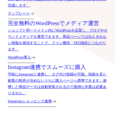
完成します。
テンプレート
完全無料のWordPressでメディア運営
ショップと同一ドメイン内にWordPressを設置し、ブログやオ
ウンドメディアを運営できます。商品ページでは伝えきれな
い情報を発信することで、ファン獲得・SEO強化につながり
ます。
WordPress導入
Instagram連携でスムーズに購入
手軽にInstagramと連携し、タグ付け投稿が可能。投稿を見た
顧客の熱意が冷めないうちに購入ページへ誘導できます。連
携した商品データは自動更新されるので面倒な作業は必要あ
りません。
Instagramショッピング連携