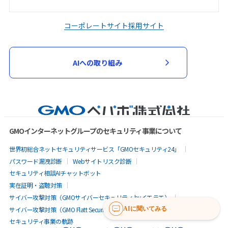
コーポレートサイト
採用サイト
AIへの取り組み
GMOインターネットグループのセキュリティ事業について
世界初総合ネットセキュリティサービス「GMOセキュリティ24」
パスワード漏洩診断
Webサイトリスク診断
セキュリティ相談AIチャットボット
実在証明・盗聴対策
サイバー攻撃対策（GMOサイバーセキュリティ byイエラエ）
サイバー攻撃対策（GMO Flatt Security）
なりすまし対策
AIに聞いてみる
セキュリティ事業の軌跡