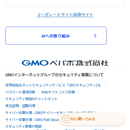
コーポレートサイト
採用サイト
AIへの取り組み
GMOインターネットグループのセキュリティ事業について
世界初総合ネットセキュリティサービス「GMOセキュリティ24」
パスワード漏洩診断
Webサイトリスク診断
セキュリティ相談AIチャットボット
実在証明・盗聴対策
サイバー攻撃対策（GMOサイバーセキュリティ byイエラエ）
サイバー攻撃対策（GMO Flatt Security）
なりすまし対策
AIに聞いてみる
セキュリティ事業の軌跡