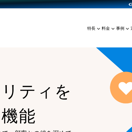
dPress導入
雑貨販売
サービスを見る
運営ノウハウを見る
ンを見る
プランを比較する
EC（海外販売）
を見る
事例資料をみる
イン制作代行
イベント・セミナー
ミアム
料金シミュレーション
特長
料金
事例
ンディングの強化
インタビュー
食品
代行
コミュニティイベントCart
ジ
他社サービスとの比較
ざまな販売方法
ップ事例
ファッション
・API連携代行
よむよむカラーミー
ュラー
につながる集客
雑貨
YouTubeチャンネル
ッピングカート
ロイヤリティを向上
イルアプリ
ヤリティを
店舗との連携
る機能