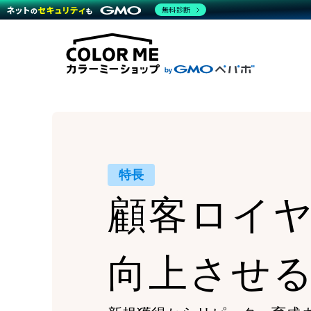
商材一覧を見る
無料診断
Wor
代行
運営サポート
機能一覧を見る
プラ
越境
料金
事例
デザ
事例
サポート一覧を見る
プレ
ブラ
事例
設定
プラン・料金一覧を見る
ラー
お役立ち資料を見る
さま
ショ
開発
レギ
売上
ショ
顧客
特長
モバ
顧客ロイ
複数
向上させ