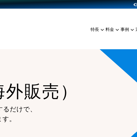
dPress導入
雑貨販売
サービスを見る
運営ノウハウを見る
ンを見る
プランを比較する
EC（海外販売）
を見る
事例資料をみる
イン制作代行
イベント・セミナー
ミアム
料金シミュレーション
特長
料金
事例
ンディングの強化
インタビュー
食品
代行
コミュニティイベントCart
ジ
他社サービスとの比較
ざまな販売方法
ップ事例
ファッション
・API連携代行
よむよむカラーミー
ュラー
につながる集客
雑貨
YouTubeチャンネル
ッピングカート
ロイヤリティを向上
海外販売）
イルアプリ
店舗との連携
するだけで、
ます。