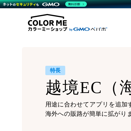
商材一覧を見る
無料診断
Wor
代行
運営サポート
機能一覧を見る
プラ
越境
料金
事例
デザ
事例
サポート一覧を見る
プレ
ブラ
事例
設定
プラン・料金一覧を見る
ラー
お役立ち資料を見る
さま
ショ
開発
レギ
売上
ショ
特長
顧客
越境EC
（
モバ
複数
用途に合わせてアプリを追加
海外への販路が簡単に拡がり