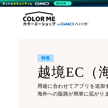
商材一覧を見る
無料診断
Wor
代行
運営サポート
機能一覧を見る
プラ
越境
料金
事例
デザ
事例
サポート一覧を見る
プレ
ブラ
事例
設定
プラン・料金一覧を見る
ラー
お役立ち資料を見る
さま
ショ
開発
レギ
売上
ショ
特長
顧客
越境EC
（
モバ
複数
用途に合わせてアプリを追加
海外への販路が簡単に拡がり