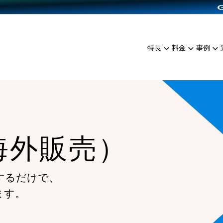
dPress導入
雑貨販売
サービスを見る
運営ノウハウを見る
ンを見る
プランを比較する
EC（海外販売）
を見る
事例資料をみる
イン制作代行
イベント・セミナー
ミアム
料金シミュレーション
特長
料金
事例
ンディングの強化
インタビュー
食品
代行
コミュニティイベントCart
ジ
他社サービスとの比較
ざまな販売方法
ップ事例
ファッション
・API連携代行
よむよむカラーミー
ュラー
につながる集客
雑貨
YouTubeチャンネル
ッピングカート
ロイヤリティを向上
海外販売）
イルアプリ
店舗との連携
するだけで、
ます。