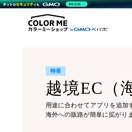
商材一覧を見る
無料診断
Wor
代行
運営サポート
機能一覧を見る
プラ
越境
料金
事例
デザ
事例
サポート一覧を見る
プレ
ブラ
事例
設定
プラン・料金一覧を見る
ラー
お役立ち資料を見る
さま
ショ
開発
レギ
売上
ショ
特長
顧客
越境EC
（
モバ
複数
用途に合わせてアプリを追加
海外への販路が簡単に拡がり