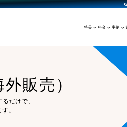
dPress導入
雑貨販売
サービスを見る
運営ノウハウを見る
ンを見る
プランを比較する
EC（海外販売）
を見る
事例資料をみる
イン制作代行
イベント・セミナー
ミアム
料金シミュレーション
特長
料金
事例
ンディングの強化
インタビュー
食品
代行
コミュニティイベントCart
ジ
他社サービスとの比較
ざまな販売方法
ップ事例
ファッション
・API連携代行
よむよむカラーミー
ュラー
につながる集客
雑貨
YouTubeチャンネル
ッピングカート
ロイヤリティを向上
海外販売）
イルアプリ
店舗との連携
するだけで、
ます。