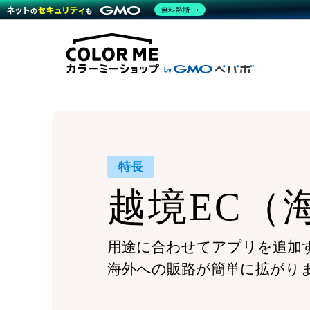
商材一覧を見る
無料診断
Wor
代行
運営サポート
機能一覧を見る
プラ
越境
料金
事例
デザ
事例
サポート一覧を見る
プレ
ブラ
事例
設定
プラン・料金一覧を見る
ラー
お役立ち資料を見る
さま
ショ
開発
レギ
売上
ショ
特長
顧客
越境EC
（
モバ
複数
用途に合わせてアプリを追加
海外への販路が簡単に拡がり