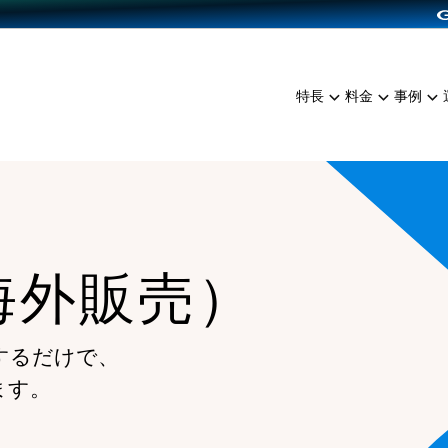
dPress導入
雑貨販売
サービスを見る
運営ノウハウを見る
ンを見る
プランを比較する
EC（海外販売）
を見る
事例資料をみる
イン制作代行
イベント・セミナー
ミアム
料金シミュレーション
特長
料金
事例
ンディングの強化
インタビュー
食品
代行
コミュニティイベントCart
ジ
他社サービスとの比較
ざまな販売方法
ップ事例
ファッション
・API連携代行
よむよむカラーミー
ュラー
につながる集客
雑貨
YouTubeチャンネル
ッピングカート
ロイヤリティを向上
海外販売）
イルアプリ
店舗との連携
するだけで、
ます。