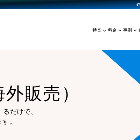
dPress導入
雑貨販売
サービスを見る
運営ノウハウを見る
ンを見る
プランを比較する
EC（海外販売）
を見る
事例資料をみる
イン制作代行
イベント・セミナー
ミアム
料金シミュレーション
特長
料金
事例
ンディングの強化
インタビュー
食品
代行
コミュニティイベントCart
ジ
他社サービスとの比較
ざまな販売方法
ップ事例
ファッション
・API連携代行
よむよむカラーミー
ュラー
につながる集客
雑貨
YouTubeチャンネル
ッピングカート
ロイヤリティを向上
海外販売）
イルアプリ
店舗との連携
するだけで、
ます。