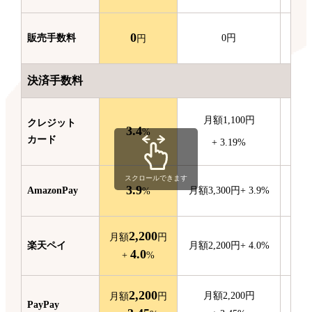
0
販売
手数料
0
円
円
決済手数料
月額
1,100
円
クレジット
3.4
月額
%
カード
+
3.19
%
スクロールできます
3.9
Amazon
Pay
月額
3,300
円
+
3.9
%
月額
%
2,200
月額
円
楽天ペイ
月額
2,200
円
+
4.0
%
4.0
+
%
2,200
月額
2,200
円
月額
円
PayPay