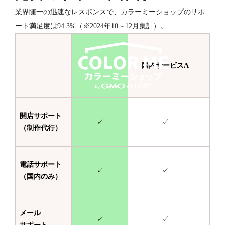
業界随一の迅速なレスポンスで、カラーミーショップのサポ
ート満足度は94.3%（※2024年10～12月集計）。
国内サービスA
国
開店サポート
✓
✓
（制作代行）
電話サポート
✓
✓
（国内のみ）
メール
✓
✓