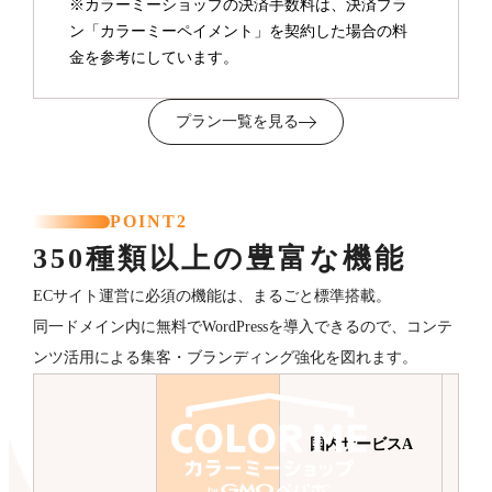
※カラーミーショップの決済手数料は、決済プラ
ン「カラーミーペイメント」を契約した場合の料
金を参考にしています。
プラン一覧を見る
POINT2
350種類以上の豊富な機能
ECサイト運営に必須の機能は、まるごと標準搭載。
同一ドメイン内に無料でWordPressを導入できるので、コンテ
ンツ活用による集客・ブランディング強化を図れます。
国内サービスA
国