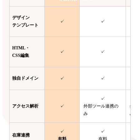
デザイン
✓
✓
テンプレート
HTML・
✓
✓
CSS編集
独自ドメイン
✓
✓
✓
アクセス解析
✓
外部ツール連携の
外部
み
み
✓
✓
在庫連携
有料
有料