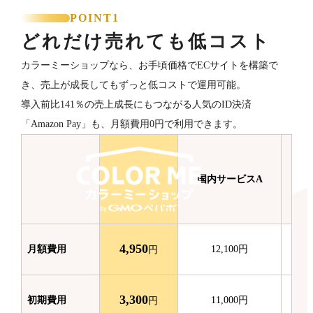
POINT1
どれだけ売れても低コスト
カラーミーショップなら、お手頃価格でECサイトを構築で
き、売上が成長してもずっと低コストで運用可能。
導入前比141％の売上成長にもつながる人気のID決済
「Amazon Pay」も、月額費用0円で利用できます。
国内サービスA
国
4,950
月額費用
12,100
円
円
3,300
初期費用
11,000
円
円