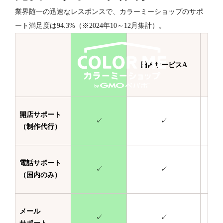
業界随一の迅速なレスポンスで、カラーミーショップのサポ
ート満足度は94.3%（※2024年10～12月集計）。
国内サービスA
国
開店サポート
✓
✓
（制作代行）
電話サポート
✓
✓
（国内のみ）
メール
✓
✓