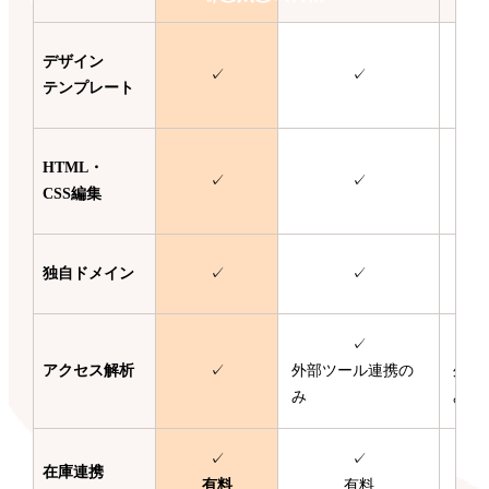
デザイン
✓
✓
テンプレート
HTML・
✓
✓
CSS編集
独自ドメイン
✓
✓
✓
アクセス解析
✓
外部ツール連携の
外部
み
み
✓
✓
在庫連携
有料
有料