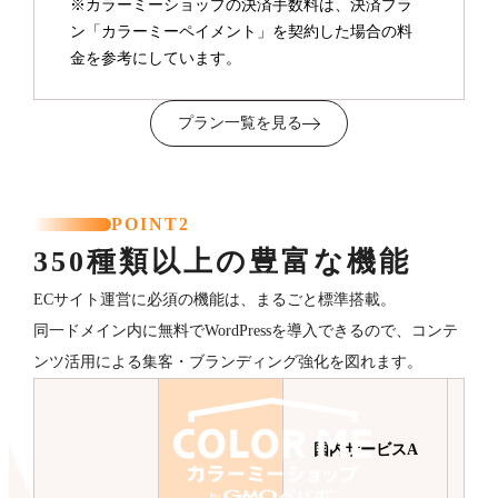
※カラーミーショップの決済手数料は、決済プラ
ン「カラーミーペイメント」を契約した場合の料
金を参考にしています。
プラン一覧を見る
POINT2
350種類以上の豊富な機能
ECサイト運営に必須の機能は、まるごと標準搭載。
同一ドメイン内に無料でWordPressを導入できるので、コンテ
ンツ活用による集客・ブランディング強化を図れます。
国内サービスA
国