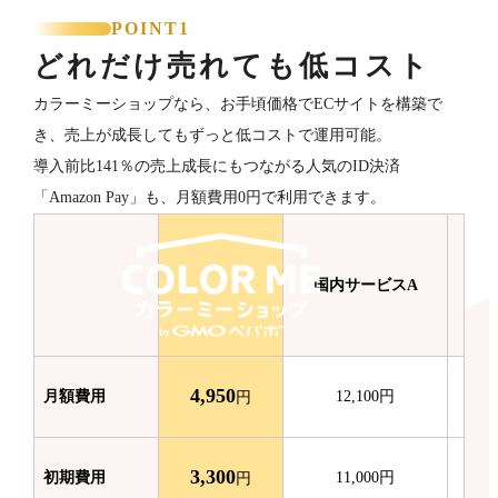
POINT1
どれだけ売れても低コスト
カラーミーショップなら、お手頃価格でECサイトを構築で
き、売上が成長してもずっと低コストで運用可能。
導入前比141％の売上成長にもつながる人気のID決済
「Amazon Pay」も、月額費用0円で利用できます。
国内サービスA
国
4,950
月額費用
12,100
円
円
3,300
初期費用
11,000
円
円