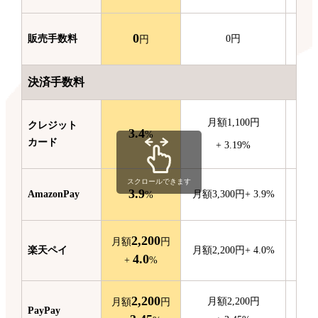
0
販売
手数料
0
円
円
決済手数料
月額
1,100
円
クレジット
3.4
月額
%
カード
+
3.19
%
スクロールできます
3.9
Amazon
Pay
月額
3,300
円
+
3.9
%
月額
%
2,200
月額
円
楽天ペイ
月額
2,200
円
+
4.0
%
4.0
+
%
2,200
月額
2,200
円
月額
円
PayPay