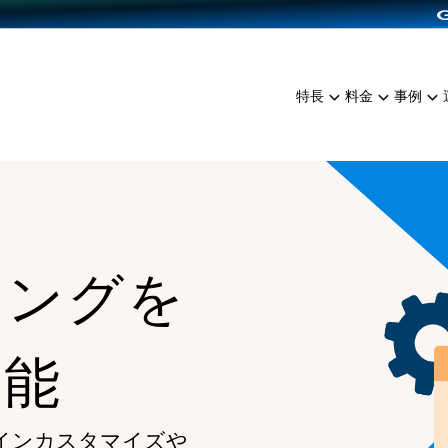
dPress導入
雑貨販売
サービスを見る
運営ノウハウを見る
ンを見る
プランを比較する
EC（海外販売）
を見る
事例資料をみる
イン制作代行
イベント・セミナー
ミアム
料金シミュレーション
特長
料金
事例
ンディングの強化
インタビュー
食品
代行
コミュニティイベントCart
ジ
他社サービスとの比較
ざまな販売方法
ップ事例
ファッション
・API連携代行
よむよむカラーミー
ュラー
につながる集客
雑貨
YouTubeチャンネル
ッピングカート
ロイヤリティを向上
ィングを
イルアプリ
店舗との連携
機能
インカスタマイズや