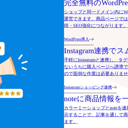
完全無料のWordP
ショップと同一ドメイン内にWo
運営できます。商品ページでは
得・SEO強化につながります。
WordPress導入
Instagram連携
手軽にInstagramと連携し
ないうちに購入ページへ誘導で
ので面倒な作業は必要ありませ
Instagramショッピング連携
noteに商品情報を
カラーミーショップとnoteを
示することで、記事を通して商
ます。