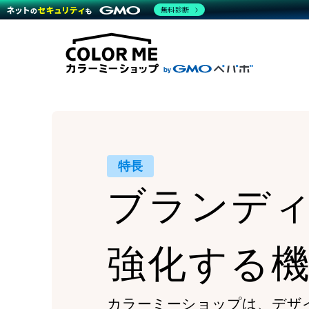
商材一覧を見る
無料診断
Wor
代行
運営サポート
機能一覧を見る
プラ
越境
料金
事例
デザ
事例
サポート一覧を見る
プレ
ブラ
事例
設定
プラン・料金一覧を見る
ラー
お役立ち資料を見る
さま
ショ
開発
レギ
売上
ショ
特長
顧客
ブランデ
モバ
複数
強化する
カラーミーショップは、
デザ