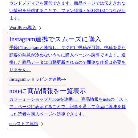
ウンドメディアを運営できます。商品ページでは伝えきれな
い情報を発信することで、ファン獲得・SEO強化につながり
ます。
WordPress導入
Instagram連携でスムーズに購入
手軽にInstagramと連携し、タグ付け投稿が可能。投稿を見た
顧客の熱意が冷めないうちに購入ページへ誘導できます。連
携した商品データは自動更新されるので面倒な作業は必要あ
りません。
Instagramショッピング連携
noteに商品情報を一覧表示
カラーミーショップとnoteを連携し、商品情報をnoteの「スト
ア」ページに表示することで、記事を通して商品に興味を持
った読者を購入ページへ誘導できます。
noteストア連携