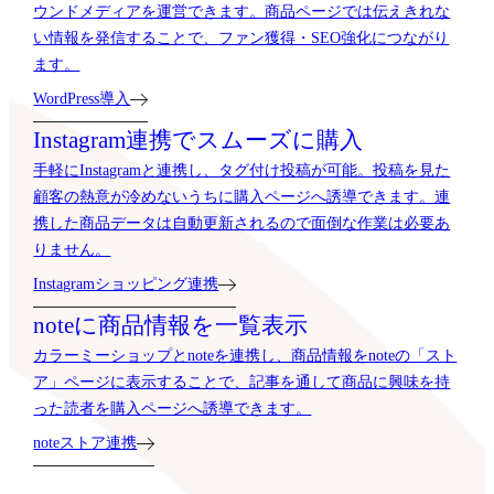
ウンドメディアを運営できます。商品ページでは伝えきれな
い情報を発信することで、ファン獲得・SEO強化につながり
ます。
WordPress導入
Instagram連携でスムーズに購入
手軽にInstagramと連携し、タグ付け投稿が可能。投稿を見た
顧客の熱意が冷めないうちに購入ページへ誘導できます。連
携した商品データは自動更新されるので面倒な作業は必要あ
りません。
Instagramショッピング連携
noteに商品情報を一覧表示
カラーミーショップとnoteを連携し、商品情報をnoteの「スト
ア」ページに表示することで、記事を通して商品に興味を持
った読者を購入ページへ誘導できます。
noteストア連携