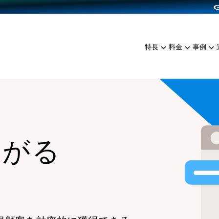
dPress導入
雑貨販売
サービスを見る
運営ノウハウを見る
ンを見る
プランを比較する
EC（海外販売）
を見る
事例資料をみる
イン制作代行
イベント・セミナー
ミアム
料金シミュレーション
特長
料金
事例
ンディングの強化
インタビュー
食品
代行
コミュニティイベントCart
ジ
他社サービスとの比較
ざまな販売方法
ップ事例
ファッション
・API連携代行
よむよむカラーミー
ュラー
につながる集客
雑貨
YouTubeチャンネル
ッピングカート
ロイヤリティを向上
イルアプリ
ながる
店舗との連携