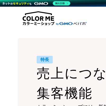
商材一覧を見る
無料診断
Wor
代行
運営サポート
機能一覧を見る
プラ
越境
料金
事例
デザ
事例
サポート一覧を見る
プレ
ブラ
事例
設定
プラン・料金一覧を見る
ラー
お役立ち資料を見る
さま
ショ
開発
レギ
売上
ショ
顧客
特長
モバ
売上につ
複数
集客機能