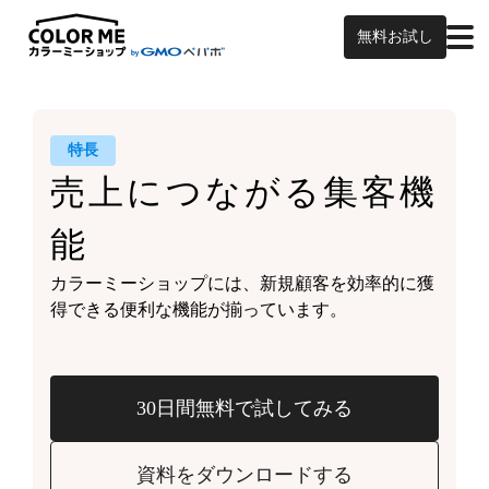
無料お試し
特長
売上につながる
集客機
能
カラーミーショップには、
新規顧客を効率的に獲
得できる
便利な機能が揃っています。
30日間無料で試してみる
資料をダウンロードする