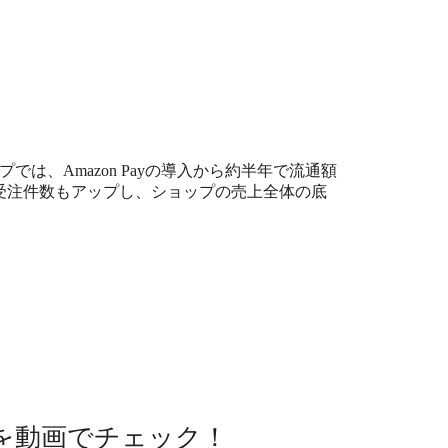
は、Amazon Payの導入から約半年で流通額
や受注件数もアップし、ショップの売上全体の底
を動画でチェック！