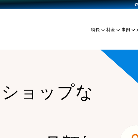
dPress導入
雑貨販売
サービスを見る
運営ノウハウを見る
ンを見る
プランを比較する
EC（海外販売）
を見る
事例資料をみる
イン制作代行
イベント・セミナー
ミアム
料金シミュレーション
特長
料金
事例
ンディングの強化
インタビュー
食品
代行
コミュニティイベントCart
ジ
他社サービスとの比較
ざまな販売方法
ップ事例
ファッション
・API連携代行
よむよむカラーミー
ュラー
につながる集客
雑貨
YouTubeチャンネル
ッピングカート
ロイヤリティを向上
ーショップな
イルアプリ
店舗との連携