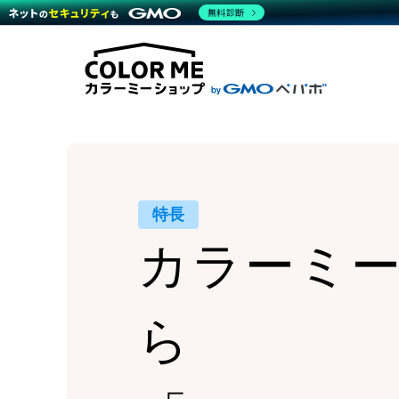
商材一覧を見る
無料診断
Wor
代行
運営サポート
機能一覧を見る
プラ
越境
料金
事例
デザ
事例
サポート一覧を見る
プレ
ブラ
事例
設定
プラン・料金一覧を見る
ラー
お役立ち資料を見る
さま
ショ
開発
レギ
売上
ショ
特長
顧客
カラーミ
モバ
複数
ら