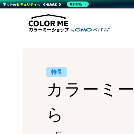
商材一覧を見る
無料診断
Wor
代行
運営サポート
機能一覧を見る
プラ
越境
料金
事例
デザ
事例
サポート一覧を見る
プレ
ブラ
事例
設定
プラン・料金一覧を見る
ラー
お役立ち資料を見る
さま
ショ
開発
レギ
売上
ショ
特長
顧客
カラーミ
モバ
複数
ら