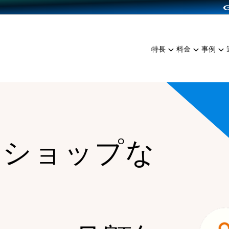
dPress導入
雑貨販売
サービスを見る
運営ノウハウを見る
ンを見る
プランを比較する
EC（海外販売）
を見る
事例資料をみる
イン制作代行
イベント・セミナー
ミアム
料金シミュレーション
特長
料金
事例
ンディングの強化
インタビュー
食品
代行
コミュニティイベントCart
ジ
他社サービスとの比較
ざまな販売方法
ップ事例
ファッション
・API連携代行
よむよむカラーミー
ュラー
につながる集客
雑貨
YouTubeチャンネル
ッピングカート
ロイヤリティを向上
ーショップな
イルアプリ
店舗との連携