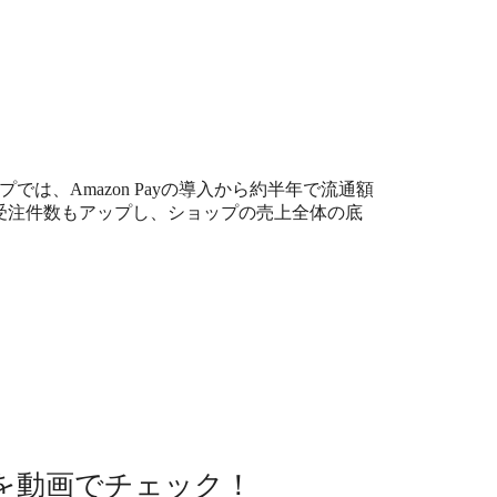
は、Amazon Payの導入から約半年で流通額
や受注件数もアップし、ショップの売上全体の底
を動画でチェック！